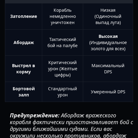
Корабль
Низкая
Затопление
немедленно
(Одиночный
уничтожен
выпад лута)
Высокая
Тактический
Абордаж
(Индивидуальное
бой на палубе
золото для всех)
Критический
Выстрел в
Максимальный
урон (Желтые
корму
DPS
цифры)
Бортовой
Стандартный
Умеренный DPS
залп
урон
Предупреждение:
Абордаж вражеского
корабля фактически приостанавливает бой с
другими ближайшими судами. Если вас
окружили несколько противников, абордаж