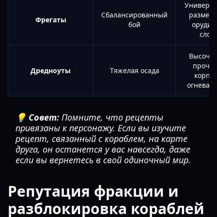
Универса
Сбалансированный
размещ
Фрегаты
бой
орудий
слот
Высоча
прочно
Дредноуты
Тяжелая осада
корпус
огневая
💡 Совет:
Помните, что рецепты
привязаны к персонажу. Если вы изучите
рецепт, связанный с кораблем, на карте
друга, он останется у вас навсегда, даже
если вы вернетесь в свой одиночный мир.
Репутация фракции и
разблокировка кораблей