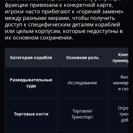
фракции привязана к конкретной карте,
игроки часто прибегают к «горячей замене»
между разными мирами, чтобы получить
доступ к специфическим деталям кораблей
или целым корпусам, которые недоступны в
их основном сохранении.
Ключе
Категория корабля
Основная роль
преимущ
Высок
Разведывательные
Исследование
маневрен
суда
и скор
Огром
Торговля/
Торговые когги
трюм 
Транспорт
добы