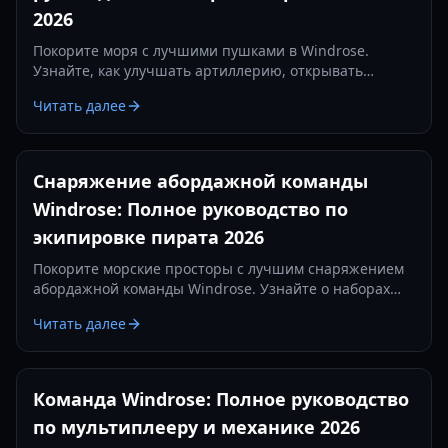
2026
Покорите моря с лучшими пушками в Windrose.
Узнайте, как улучшать артиллерию, открывать
эксклюзивное оружие фракций и доминировать в
Читать далее
морских битвах с помощью нашего экспертного
руководства.
Снаряжение абордажной команды
Windrose: Полное руководство по
экипировке пирата 2026
Покорите морские просторы с лучшим снаряжением
абордажной команды Windrose. Узнайте о наборах
брони, материалах для крафта и подготовке к
Читать далее
морским сражениям в 2026 году.
Команда Windrose: Полное руководство
по мультиплееру и механике 2026