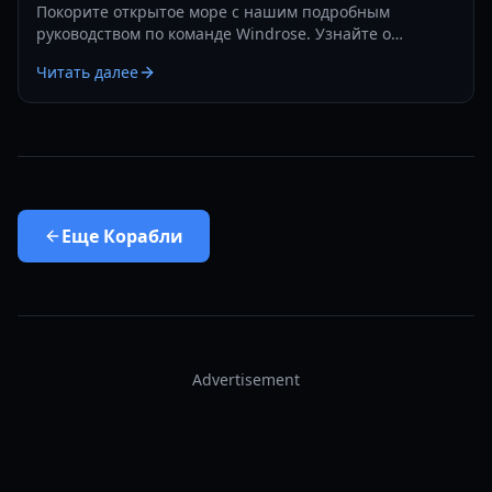
Покорите открытое море с нашим подробным
руководством по команде Windrose. Узнайте о
прогрессии в мультиплеере, эксплойтах при
Читать далее
абордаже и продвинутом строительстве базы в 2026
году.
Еще
Корабли
Advertisement