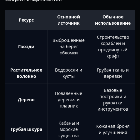
Основной
Обычное
Ресурс
источник
использование
Строительство
Выброшенные
кораблей и
Гвозди
на берег
продвинутый
обломки
крафт
Растительное
Водоросли и
Грубая ткань и
волокно
кусты
веревки
Базовые
Поваленные
постройки и
Дерево
деревья и
рукоятки
плавник
инструментов
Кабаны и
Кожаная броня
Грубая шкура
морские
и улучшения
существа