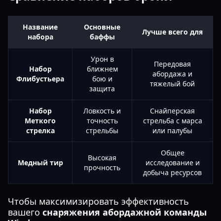
Название
Основные
Лучше всего для
набора
баффы
Урон в
Передовая
Набор
ближнем
абордажа и
Флибустьера
бою и
тяжелый бой
защита
Набор
Ловкость и
Снайперская
Меткого
точность
стрельба с марса
стрелка
стрельбы
или палубы
Общее
Высокая
Медный тир
исследование и
прочность
добыча ресурсов
Чтобы максимизировать эффективность
вашего
снаряжения абордажной команды