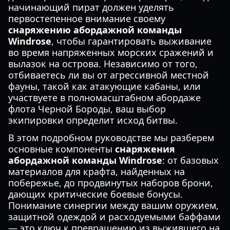
начинающий пират должен уделять
первостепенное внимание своему
снаряжению абордажной команды
Windrose
, чтобы гарантировать выживание
во время напряженных морских сражений и
вылазок на острова. Независимо от того,
отбиваетесь ли вы от агрессивной местной
фауны, такой как атакующие кабаны, или
участвуете в полномасштабном абордаже
флота Черной Бороды, ваш выбор
экипировки определит исход битвы.
В этом подробном руководстве мы разберем
основные компоненты
снаряжения
абордажной команды Windrose
: от базовых
материалов для крафта, найденных на
побережье, до продвинутых наборов брони,
дающих критические боевые бонусы.
Понимание синергии между вашим оружием,
защитной одеждой и расходуемыми баффами
— это ключ к превращению из выжившего на