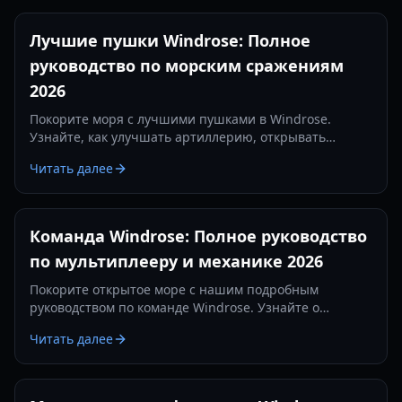
Лучшие пушки Windrose: Полное
руководство по морским сражениям
2026
Покорите моря с лучшими пушками в Windrose.
Узнайте, как улучшать артиллерию, открывать
эксклюзивное оружие фракций и доминировать в
Читать далее
морских битвах с помощью нашего экспертного
руководства.
Команда Windrose: Полное руководство
по мультиплееру и механике 2026
Покорите открытое море с нашим подробным
руководством по команде Windrose. Узнайте о
прогрессии в мультиплеере, эксплойтах при
Читать далее
абордаже и продвинутом строительстве базы в 2026
году.