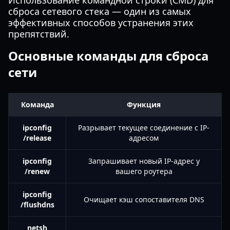
Использование командной строки (CMD) для
сброса сетевого стека — один из самых
эффективных способов устранения этих
препятствий.
Основные команды для сброса
сети
Команда
Функция
ipconfig
Разрывает текущее соединение с IP-
/release
адресом
ipconfig
Запрашивает новый IP-адрес у
/renew
вашего роутера
ipconfig
Очищает кэш сопоставителя DNS
/flushdns
netsh