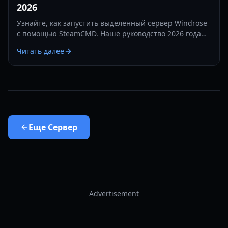
2026
Узнайте, как запустить выделенный сервер Windrose
с помощью SteamCMD. Наше руководство 2026 года
охватывает проброс портов, настройку и
Читать далее
оптимизацию производительности для вашего
многопользовательского мира.
Еще
Сервер
Advertisement