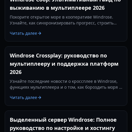
выживанию в мультиплеере 2026
Покорите открытое море в кооперативе Windrose.
Узнайте, как синхронизировать прогресс, строить
огромные пиратские базы и захватывать более 90
Читать далее
проработанных руин вместе со своей командой в этом
подробном руководстве 2026 года.
Windrose Crossplay: руководство по
мультиплееру и поддержка платформ
2026
Узнайте последние новости о кроссплее в Windrose,
функциях мультиплеера и о том, как бороздить моря с
друзьями в этом захватывающем пиратском
Читать далее
выживании.
Выделенный сервер Windrose: Полное
руководство по настройке и хостингу