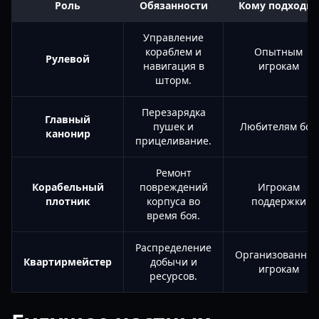
Роль
Обязанности
Кому подходит
Управление
кораблем и
Опытным
Рулевой
навигация в
игрокам
шторм.
Перезарядка
Главный
пушек и
Любителям боя
канонир
прицеливание.
Ремонт
Корабельный
повреждений
Игрокам
плотник
корпуса во
поддержки
время боя.
Распределение
Организованны
Квартирмейстер
добычи и
игрокам
ресурсов.