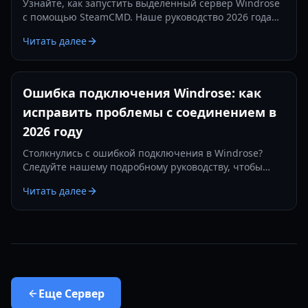
Узнайте, как запустить выделенный сервер Windrose
с помощью SteamCMD. Наше руководство 2026 года
охватывает проброс портов, настройку и
Читать далее
оптимизацию производительности для вашего
многопользовательского мира.
Ошибка подключения Windrose: как
исправить проблемы с соединением в
2026 году
Столкнулись с ошибкой подключения в Windrose?
Следуйте нашему подробному руководству, чтобы
исправить проблемы с сервером, лаги в
Читать далее
мультиплеере и сбои аутентификации.
Еще
Сервер