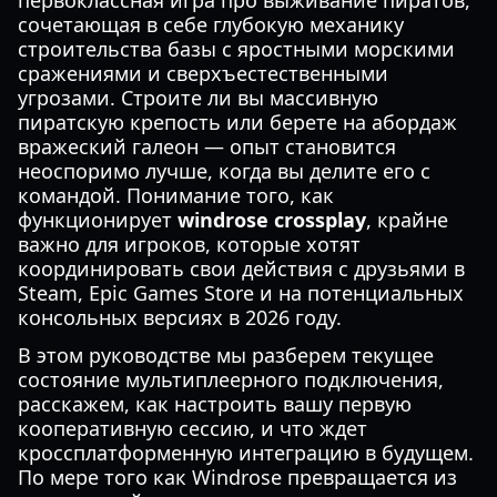
первоклассная игра про выживание пиратов,
сочетающая в себе глубокую механику
строительства базы с яростными морскими
сражениями и сверхъестественными
угрозами. Строите ли вы массивную
пиратскую крепость или берете на абордаж
вражеский галеон — опыт становится
неоспоримо лучше, когда вы делите его с
командой. Понимание того, как
функционирует
windrose crossplay
, крайне
важно для игроков, которые хотят
координировать свои действия с друзьями в
Steam, Epic Games Store и на потенциальных
консольных версиях в 2026 году.
В этом руководстве мы разберем текущее
состояние мультиплеерного подключения,
расскажем, как настроить вашу первую
кооперативную сессию, и что ждет
кроссплатформенную интеграцию в будущем.
По мере того как Windrose превращается из