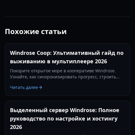
Похожие статьи
Windrose Coop: Ультимативный гайд по
выживанию в мультиплеере 2026
Покорите открытое море в кооперативе Windrose.
Узнайте, как синхронизировать прогресс, строить
огромные пиратские базы и захватывать более 90
Читать далее
проработанных руин вместе со своей командой в этом
подробном руководстве 2026 года.
Выделенный сервер Windrose: Полное
руководство по настройке и хостингу
2026