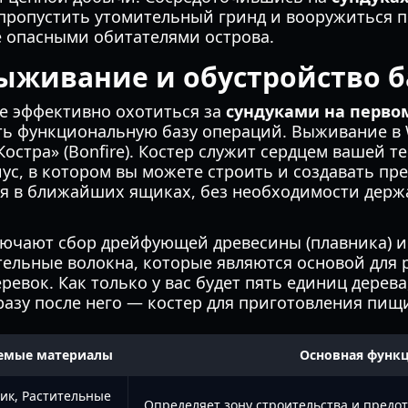
 пропустить утомительный гринд и вооружиться 
е опасными обитателями острова.
ыживание и обустройство 
е эффективно охотиться за
сундуками на первом
ть функциональную базу операций. Выживание в 
Костра» (Bonfire). Костер служит сердцем вашей т
с, в котором вы можете строить и создавать пр
я в ближайших ящиках, без необходимости держ
ючают сбор дрейфующей древесины (плавника) и
тельные волокна, которые являются основой для 
ревок. Как только у вас будет пять единиц дерев
сразу после него — костер для приготовления пищ
емые материалы
Основная функ
ик, Растительные
Определяет зону строительства и предо