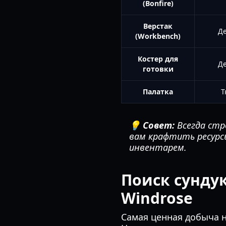
(Bonfire)
Верстак
Де
(Workbench)
Костер для
Де
готовки
Палатка
Т
💡 Совет:
Всегда стр
вам крафтить ресурсы
инвентарем.
Поиск сунду
Windrose
Самая ценная добыча н