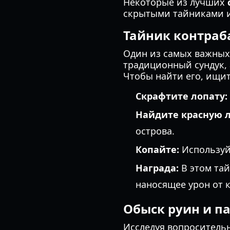
Некоторые из лучших
скрытыми тайниками ил
Тайник контраб
Один из самых важных 
традиционный сундук, 
Чтобы найти его, ищи
Скрафтите лопату:
Найдите красную л
острова.
Копайте:
Используй
Награда:
В этом та
наносящее урон от 
Обыск руин и п
Исследуя вопросительн