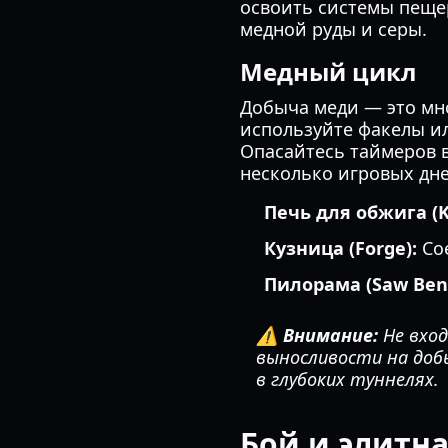
освоить системы пеще
медной руды и серы.
Медный цикл
Добыча меди — это мн
используйте факелы ил
Опасайтесь таймеров 
несколько игровых дне
Печь для обжига (Ki
Кузница (Forge):
Сое
Пилорама (Saw Ben
⚠️ Внимание:
Не вход
выносливости на доб
в глубоких туннелях.
Бой и элитн