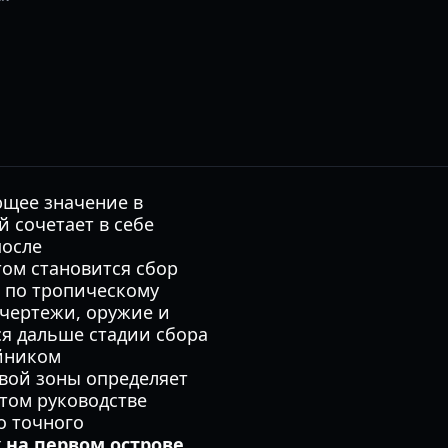
ющее значение в
 сочетает в себе
после
ом становится сбор
х по тропическому
чертежи, оружие и
я дальше стадии сбора
айником
вой зоны определяет
том руководстве
о точного
 на первом острове