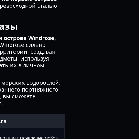
превосходной сталью
базы
 острове Windrose
,
Windrose сильно
ерритории, создавая
едметы, используя
ать их в личном
 морских водорослей.
раннего портняжного
а, вы сможете
и.
ция
твращает появление мобов.