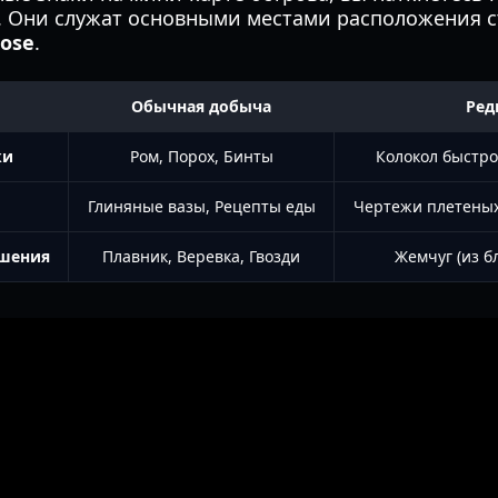
. Они служат основными местами расположения 
ose
.
Обычная добыча
Ред
ки
Ром, Порох, Бинты
Колокол быстр
Глиняные вазы, Рецепты еды
Чертежи плетеных
шения
Плавник, Веревка, Гвозди
Жемчуг (из 