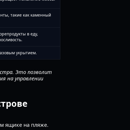
нты, такие как каменный
репродукты в еду,
осливость.
базовым укрытием.
остра. Это позволит
мя на управлении
строве
ом ящике на пляже.