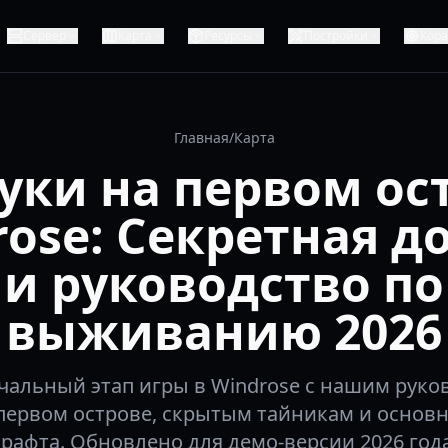
Сервер
Карта
Ресурсы
Постройки
Кор
Главная
/
Карта
уки на первом ос
rose: Секретная д
и руководство по
выживанию 2026
чальный этап игры в Windrose с нашим руко
 первом острове, скрытым тайникам и основ
крафта. Обновлено для демо-версии 2026 года