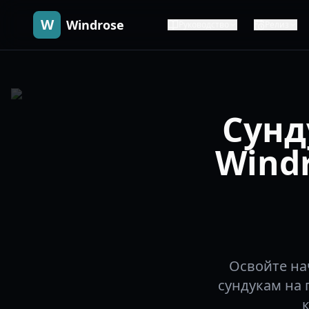
W
Windrose
Руководство
Релиз
Сунд
Wind
Освойте на
сундукам на