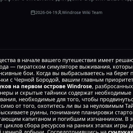
2026-04-19
Windrose Wiki Team
ества в начале вашего путешествия имеет реша
года — пиратском симуляторе выживания, который
нсивные бои. Когда вы выбрасываетесь на берег 
чки с Черной Бородой, вашим главным приоритет
уков на первом острове Windrose
, разбросанны
йнеры и скрытые тайники содержат необходимые 
вания, необходимые для того, чтобы продвинутьс
симо от того, охотитесь ли вы за неуловимым Т
быскиваете руины, понимание планировки старто
тающим капитаном и погибшим изгнанником. В э
от циклов сбора ресурсов на ранних этапах игры д
 ценной добычи. Сосредоточившись на
сундуках