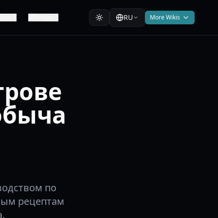
RU
абли
Моды
More Wikis
трове
обыча
водством по
ным рецептам
.