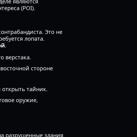
деле являются
ереса (POI).
онтрабандиста. Это не
ребуется лопата.
ой
.
о верстака.
 восточной стороне
 открыть тайник.
товое оружие,
 на разрушенные здания