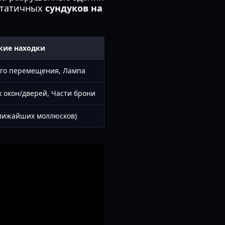
статичных
сундуков на
кие находки
ого перемещения, Лампа
 окон/дверей, Части брони
ближайших моллюсков)