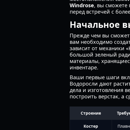
Windrose
, вы сможете
перед встречей с боле
Начальное в
Прежде чем вы сможет
вам необходимо созда
зависит от механики «
большой зеленый радиу
материалы, хранящиес
инвентаре.
Ваши первые шаги вкл
Водоросли дают расти
дела и изготовления ве
построить верстак, а 
Строение
Требу
Костер
Плавн