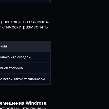
троительства (клавиша
актически разместить
ания
олько что создали
евьев топором
с источником тепла/базой
ремещения Windrose
.
островам. Эти пещеры