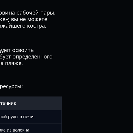
ловина рабочей пары.
ке»; вы не можете
лижайшего костра.
удет освоить
бует определенного
а пляже.
ресурсы:
сточник
ной руды в печи
аке из волокна