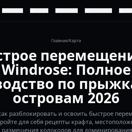
Сервер
Карта
Ресурсы
Постройки
Кор
Главная
/
Карта
строе перемещени
Windrose: Полное
водство по прыжк
островам 2026
 как разблокировать и освоить быстрое пере
кройте для себя рецепты крафта, местополож
ю размещения колоколов для доминирования