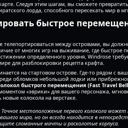
карте. Следуя этим шагам, вы сможете превратит
иратского лорда, способного пересекать мир в мг
ировать быстрое перемеще
е телепортироваться между островами, вы должн
личие от многих игр на выживание, где быстрое 
стижении определенного уровня, Windrose требу
ире для разблокировки рецепта крафта.
нается на стартовом острове. Где-то рядом с ва
реди обломков небольшой лодки или прибрежно
олокол быстрого перемещения (Fast Travel Bell
 моментом «эврики» для вашего персонажа, мгнов
 новые колокола на верстаке.
Точное местоположение первого колокола может 
вашего мира, но он всегда находится в непосредс
щите сломанные мачты и расколотые корпуса.