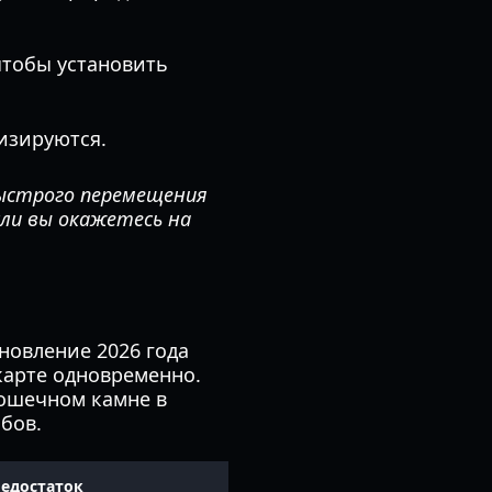
чтобы установить
изируются.
быстрого перемещения
сли вы окажетесь на
новление 2026 года
карте одновременно.
рошечном камне в
бов.
едостаток