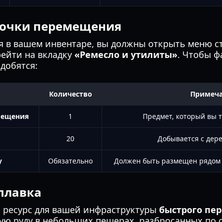
точки перемещения
я в вашем инвентаре, вы должны открыть меню с
рейти на вкладку
«Ремесло и утилиты»
. Чтобы ф
добятся:
Количество
Примеч
мещения
1
Предмет, который вы т
20
Добывается с дер
у
Обязательно
Должен быть размещен рядом 
плавка
ресурс для вашей инфраструктуры
быстрого пе
ую руду в небольших пещерах, разбросанных по 