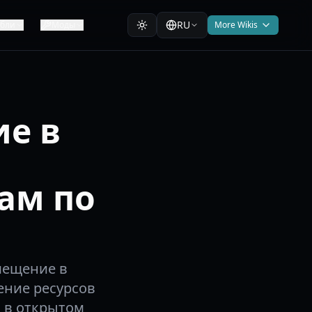
RU
абли
Моды
More Wikis
е в
ам по
мещение в
ение ресурсов
 в открытом