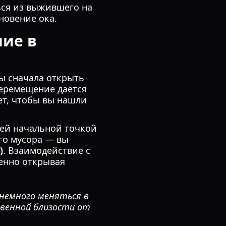
ься из выжившего на
новение ока.
ние в
ы сначала открыть
перемещение дается
ет, чтобы вы нашли
шей начальной точкой
го мусора — вы
)
. Взаимодействие с
енно открывая
немного меняться в
твенной близости от