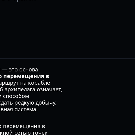
 — это основа
о перемещения в
аршрут на корабле
 архипелага означает,
м способом
сдать редкую добычу,
ивная система
о перемещения в
ожной сетью точек