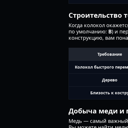
Строительство 
Когда колокол окажетс
по умолчанию:
B
) и пе
конструкцию, вам пона
Требование
Колокол быстрого пере
Дерево
Близость к костр
Добыча меди и 
Медь — самый важный 
Вы можете найти медн