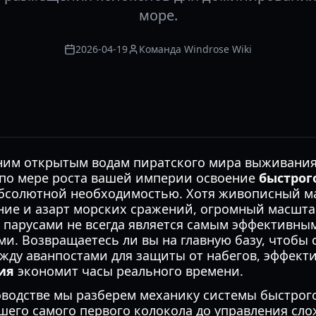
море.
2026-04-19
Команда Windrose Wiki
ним открытым водам пиратского мира выживания
о по мере роста вашей империи освоение
быстрог
бсолютной необходимостью. Хотя живописный м
ние и азарт морских сражений, огромный масштаб
 парусами не всегда является самым эффективны
и. Возвращаетесь ли вы на главную базу, чтобы 
жду аванпостами для защиты от набегов, эффект
ия
экономит часы реального времени.
оводстве мы разберем механику системы быстрог
ашего самого первого колокола до управления сл