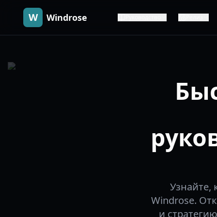
W
Windrose
Руководство
Релиз
Бы
руко
Узнайте,
Windrose. От
и стратеги