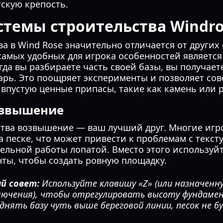
тскую крепость.
стемы строительства Windro
а в Wind Rose значительно отличается от других
самых удобных для игрока особенностей являетс
огда вы разбираете часть своей базы, вы получае
арь. Это поощряет эксперименты и позволяет со
 впустую ценные припасы, такие как камень или 
озвышение
ства возвышение — ваш лучший друг. Многие иг
а песке, что может привести к проблемам с текст
ельной работы лопатой. Вместо этого используйт
ты, чтобы создать ровную площадку.
й совет:
Используйте клавишу «Z» (или назначенн
лючения), чтобы отрегулировать высоту фундамен
однять базу чуть выше береговой линии, песок не 