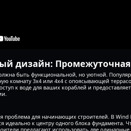
ый дизайн: Промежуточная
олжна быть функциональной, но уютной. Популя
ную комнату 3x4 или 4x4 с опоясывающей террасо
оступ к воде для ваших кораблей и предоставляет
ии.
 проблема для начинающих строителей. В Wind 
я идеально к центру одного блока фундамента. Ч
оители предлагают использовать две одинарные 