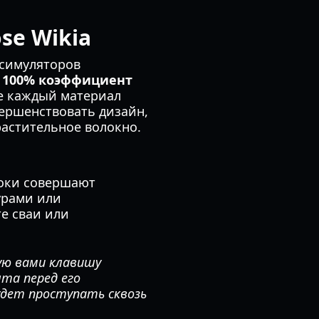
se Wikia
 симуляторов
я
100% коэффициент
те каждый материал
вершенствовать дизайн,
растительное волокно.
роки совершают
урами или
е сваи или
ую вами клавишу
та перед его
будет проступать сквозь