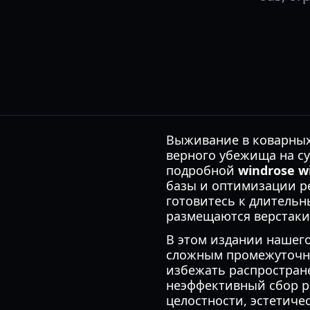
Выживание в коварных 
верного убежища на су
подробной
windrose w
базы и оптимизации ре
готовитесь к длительн
размещаются верстаки,
В этом издании нашего
сложным промежуточн
избежать распростран
неэффективный сбор ре
целостности, эстетич