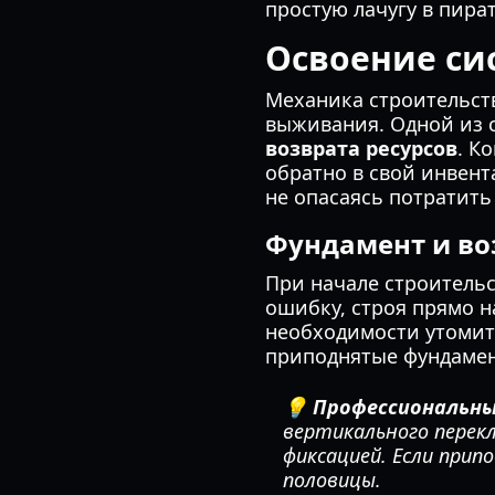
простую лачугу в пира
Освоение си
Механика строительств
выживания. Одной из 
возврата ресурсов
. К
обратно в свой инвент
не опасаясь потратить
Фундамент и в
При начале строитель
ошибку, строя прямо н
необходимости утомит
приподнятые фундамен
💡 Профессиональны
вертикального перек
фиксацией. Если прип
половицы.