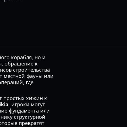
ого корабля, но и
ы, обращение к
нсов строительства
от местной фауны или
операций, где
т простых хижин к
ikia
, игроки могут
ние фундамента или
анику структурной
оторые превратят