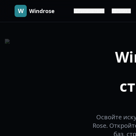
W
Windrose
Руководство
Релиз
Wi
с
Освойте иску
Rose. Откройт
баз, с