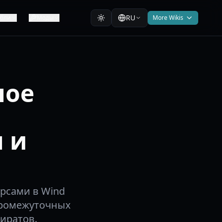
RU
абли
Моды
More Wikis
ное
 и
урсами в Wind
 промежуточных
иратов.