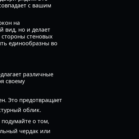
совпадает с вашим
окон на
 вид, но и делает
 стороны стеновых
ыть единообразны во
едлагает различные
я своему
ен. Это предотвращает
ктурный облик.
подумайте о том,
альный чердак или