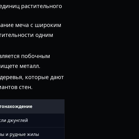
единиц растительного
вание меча с широким
тительности одним
является побочным
 ищете металл.
еревья, которые дают
антов стен.
тонахождение
сли джунглей
лы и рудные жилы