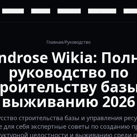
Сервер
Карта
Ресурсы
Постройки
Кор
Главная
/
Руководство
ndrose Wikia: Пол
руководство по
троительству базы
выживанию 2026
сство строительства базы и управления рес
е для себя экспертные советы по созданию
труктурной целостности и выживанию среди п