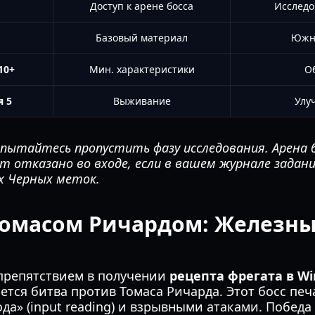
Доступ к арене босса
Исследо
Базовый материал
Южн
10+
Мин. характеристики
О
я 5
Выживание
Улу
пытайтесь пропустить фазу исследования. Арена 
ет отказано во входе, если в вашем журнале задан
х Черных меток.
Томасом Ричардом: Железн
препятствием в получении
рецепта фрегата в Wi
яется битва против Томаса Ричарда. Этот босс пе
да» (input reading) и взрывными атаками. Победа