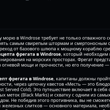
 морю в Windrose требует не только отважного се
оять самым свирепым штормам и смертоносным о
ереход от базового шлюпа к мощному кораблю сре
ецепта фрегата в Windrose
, который необходим 
нирования на морских просторах. Фрегат предст
 огневой мощи и прочности, но его получение — 
епт фрегата в Windrose
, капитаны должны прой
ности, через цепочку квестов «Месть — это блюдо
t Served Cold). Это путешествие включает в себя
х меток (Black Marks) и схватку с одним из самы
дом. Не победив этого противника, вы не сможет
 железных слитков — основного материала, необ