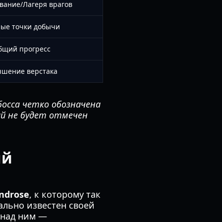
вание/Лагеря врагов
ые точки добычи
бщий прогресс
чшение верстака
босса четко обозначена
ий не будет отмечен
ый
ndrose
, к которому так
чально известен своей
 над ним —