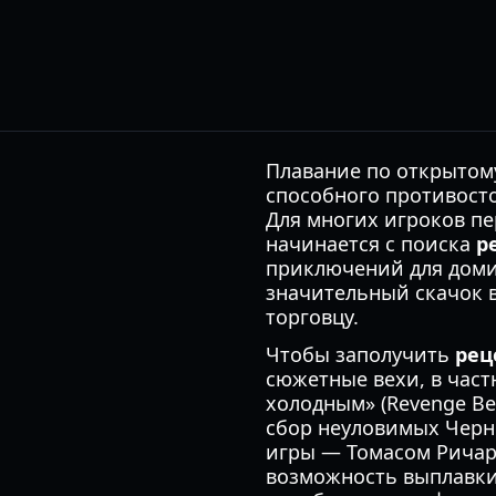
Плавание по открытому
способного противост
Для многих игроков п
начинается с поиска
р
приключений для доми
значительный скачок в
торговцу.
Чтобы заполучить
рец
сюжетные вехи, в част
холодным» (Revenge Bes
сбор неуловимых Черны
игры — Томасом Ричар
возможность выплавки