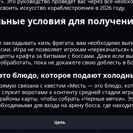
т». Это руководство проведет вас через все необ
своить искусство кораблестроения в 2026 году.
ьные условия для получени
е закладывать киль фрегата, вам необходимо вып
сии. Игра не позволяет игрокам «перекачаться»
цепты крафта за битвами с боссами. Даже если в
 обработать, пока не докажете свою доблесть в б
 это блюдо, которое подают холод
рямую связана с квестом «Месть — это блюдо, ко
 служит воротами к контенту средней стадии игр
районы карты, чтобы собрать «Черные метки». Эт
бходимыми для входа на арену босса, где находи
Цель