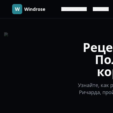
W
Windrose
Руководство
Релиз
Реце
По
ко
Узнайте, как 
Ричарда, про