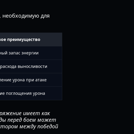
, необходимую для
вое преимущество
ный запас энергии
расхода выносливости
ление урона при атаке
ие поглощения урона
аряжение имеет как
еды перед боем может
ктором между победой