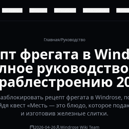
Сервер
Карта
Ресурсы
Постройки
Кор
Главная
/
Руководство
пт фрегата в Wind
лное руководство
раблестроению 2
разблокировать рецепт фрегата в Windrose, 
йдя квест «Месть — это блюдо, которое под
и изготовив железные слитки.
2026-04-26
Windrose Wiki Team