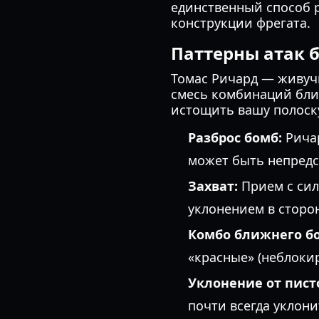
единственный способ 
конструкции фрегата.
Паттерны атак б
Томас Ричард — живуч
смесь комбинаций бли
истощить вашу полоску
Разброс бомб:
Ричар
может быть непред
Захват:
Прием с сил
уклонением в сторону
Комбо ближнего бо
«красные» (неблоки
Уклонение от пист
почти всегда уклони