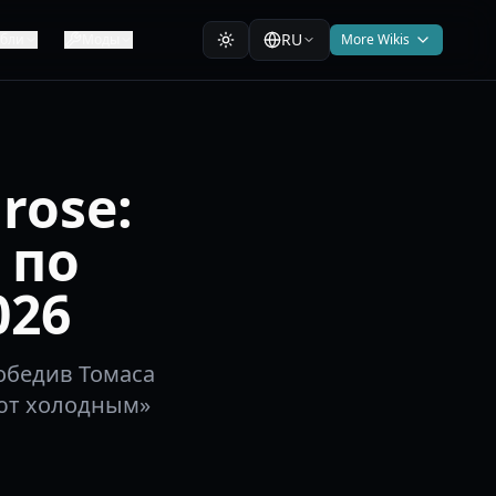
RU
абли
Моды
More Wikis
rose:
 по
026
победив Томаса
ают холодным»