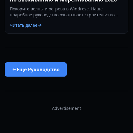
Покорите волны и острова в Windrose. Наше
подробное руководство охватывает строительство
баз, морские сражения и стратегии выживания в 2026
Читать далее
году.
Еще
Руководство
Advertisement