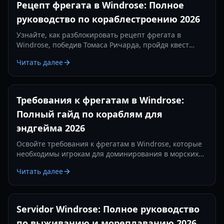
Рецепт фрегата в Windrose: Полное
руководство по кораблестроению 2026
Узнайте, как разблокировать рецепт фрегата в
Windrose, победив Томаса Ричарда, пройдя квест
«Месть — это блюдо, которое подают холодным» и
Читать далее
изготовив железные слитки.
Требования к фрегатам в Windrose:
Полный гайд по кораблям для
эндгейма 2026
Освойте требования к фрегатам в Windrose, которые
необходимы игрокам для доминирования в морских
сражениях. Узнайте о лучших настройках пушек,
Читать далее
предметах защиты и тактиках на 2026 год.
Servidor Windrose: Полное руководство
по выживанию и мореплаванию 2026