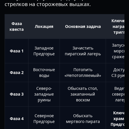
стрелков на сторожевых вышках.
Ключев
Фаза
Локация
Основная задача
награда
квеста
тригге
Запуска
Западное
Зачистить
Фаза 1
морско
Предгорье
пиратский лагерь
сражен
Восточные
Потопить
Доступ 
Фаза 2
воды
«Непотопляемый»
СЗ руин
Северо-
Обыскать стол,
Ведет 
Фаза 3
западные
закапанный
северн
руины
воском
лагерь
Ключ о
Северное
Обыскать
Фаза 4
храма 
Предгорье
мертвого пирата
Предгор