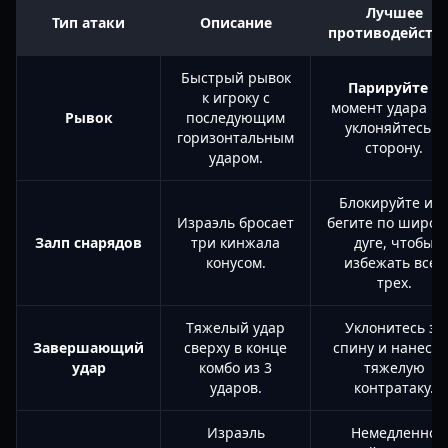
Лучшее
Тип атаки
Описание
противодейств
Быстрый рывок
Парируйте
в
к игроку с
момент удара и
Рывок
последующим
уклоняйтесь в
горизонтальным
сторону.
ударом.
Блокируйте ил
Израэль бросает
бегите по широк
Залп снарядов
три кинжала
дуге, чтобы
конусом.
избежать всех
трех.
Тяжелый удар
Уклонитесь за
Завершающий
сверху в конце
спину и нанесит
удар
комбо из 3
тяжелую
ударов.
контратаку.
Израэль
Немедленно