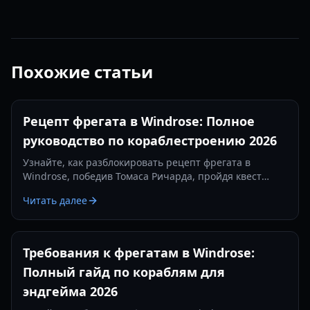
Похожие статьи
Рецепт фрегата в Windrose: Полное
руководство по кораблестроению 2026
Узнайте, как разблокировать рецепт фрегата в
Windrose, победив Томаса Ричарда, пройдя квест
«Месть — это блюдо, которое подают холодным» и
Читать далее
изготовив железные слитки.
Требования к фрегатам в Windrose:
Полный гайд по кораблям для
эндгейма 2026