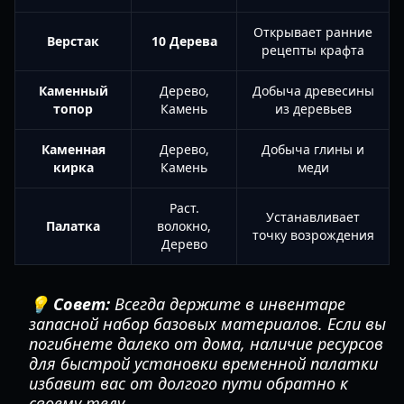
Открывает ранние
Верстак
10 Дерева
рецепты крафта
Каменный
Дерево,
Добыча древесины
топор
Камень
из деревьев
Каменная
Дерево,
Добыча глины и
кирка
Камень
меди
Раст.
Устанавливает
Палатка
волокно,
точку возрождения
Дерево
💡 Совет:
Всегда держите в инвентаре
запасной набор базовых материалов. Если вы
погибнете далеко от дома, наличие ресурсов
для быстрой установки временной палатки
избавит вас от долгого пути обратно к
своему телу.