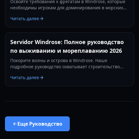
Освойте требования к фрегатам в Windrose, которые
необходимы игрокам для доминирования в морских
сражениях. Узнайте о лучших настройках пушек,
Читать далее
предметах защиты и тактиках на 2026 год.
Servidor Windrose: Полное руководство
по выживанию и мореплаванию 2026
Покорите волны и острова в Windrose. Наше
подробное руководство охватывает строительство
баз, морские сражения и стратегии выживания в 2026
Читать далее
году.
Еще
Руководство