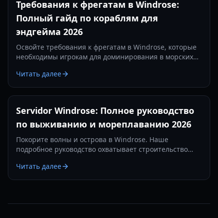
Требования к фрегатам в Windrose:
Полный гайд по кораблям для
эндгейма 2026
Освойте требования к фрегатам в Windrose, которые
необходимы игрокам для доминирования в морских
сражениях. Узнайте о лучших настройках пушек,
Читать далее
предметах защиты и тактиках на 2026 год.
Servidor Windrose: Полное руководство
по выживанию и мореплаванию 2026
Покорите волны и острова в Windrose. Наше
подробное руководство охватывает строительство
баз, морские сражения и стратегии выживания в 2026
Читать далее
году.