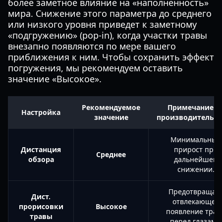
более заметное влияние на «наполненность»
мира. Снижение этого параметра до среднего
или низкого уровня приведет к заметному
«подгружению» (pop-in), когда участки травы
внезапно появляются по мере вашего
приближения к ним. Чтобы сохранить эффект
погружения, мы рекомендуем оставить
значение «Высокое».
Рекомендуемое
Примечание п
Настройка
значение
производительн
Минимальный
Дистанция
прирост при
Среднее
обзора
дальнейшем
снижении.
Предотвращае
Дист.
отвлекающее
прорисовки
Высокое
появление тра
травы
перед глазами