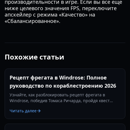
производительности в игре. Если вы все еще
ниже целевого значения FPS, переключите
апскейлер с режима «Качество» на
«Сбалансированное».
Похожие статьи
Рецепт фрегата в Windrose: Полное
руководство по кораблестроению 2026
Узнайте, как разблокировать рецепт фрегата в
Windrose, победив Томаса Ричарда, пройдя квест
«Месть — это блюдо, которое подают холодным» и
Читать далее
изготовив железные слитки.