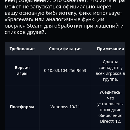
Peer) соединений. Это означает, что хотя игра
может не запускаться официально через
вашу основную библиотеку, фикс использует
«Spacewar» или аналогичные функции
оверлея Steam для обработки приглашений и
списков друзей.
Требование
Спецификация
Примечания
Должна
Версия
совпадать у
0.10.0.3.104.256f9653
игры
всех игроков в
группе.
Убедитесь,
что
установлены
Платформа
Windows 10/11
последние
обновления
DirectX 12.