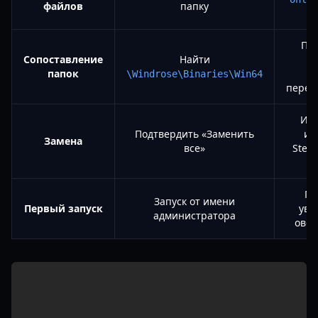
файлов
папку
Пр
Сопоставление
Найти
ме
папок
с
\Windrose\Binaries\Win64
перео
Игр
Подтвердить «Заменить
ис
Замена
все»
Stea
По
Запуск от имени
Первый запуск
уве
администратора
овер