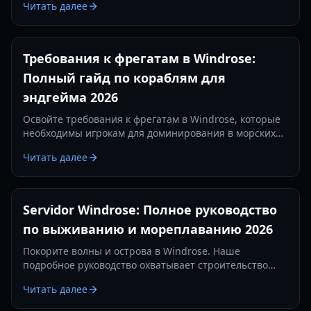
Читать далее
изготовив железные слитки.
Требования к фрегатам в Windrose:
Полный гайд по кораблям для
эндгейма 2026
Освойте требования к фрегатам в Windrose, которые
необходимы игрокам для доминирования в морских
сражениях. Узнайте о лучших настройках пушек,
Читать далее
предметах защиты и тактиках на 2026 год.
Servidor Windrose: Полное руководство
по выживанию и мореплаванию 2026
Покорите волны и острова в Windrose. Наше
подробное руководство охватывает строительство
баз, морские сражения и стратегии выживания в 2026
Читать далее
году.