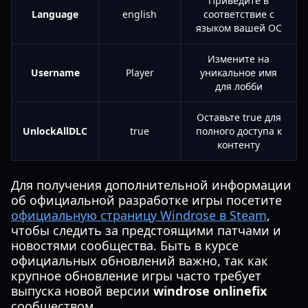
Приведите в
Language
english
соответствие с
языком вашей ОС
Измените на
Username
Player
уникальное имя
для лобби
Оставьте true для
UnlockAllDLC
true
полного доступа к
контенту
Для получения дополнительной информации
об официальной разработке игры посетите
официальную страницу Windrose в Steam
,
чтобы следить за предстоящими патчами и
новостями сообщества. Быть в курсе
официальных обновлений важно, так как
крупное обновление игры часто требует
выпуска новой версии
windrose onlinefix
сообществом.