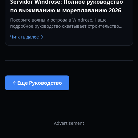
Servidor Windrose: Полное руководство
по выживанию и мореплаванию 2026
Покорите волны и острова в Windrose. Наше
подробное руководство охватывает строительство
баз, морские сражения и стратегии выживания в 2026
Читать далее
году.
Еще
Руководство
Advertisement