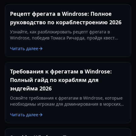
Рецепт фрегата в Windrose: Полное
руководство по кораблестроению 2026
Узнайте, как разблокировать рецепт фрегата в
Windrose, победив Томаса Ричарда, пройдя квест
«Месть — это блюдо, которое подают холодным» и
Читать далее
изготовив железные слитки.
Требования к фрегатам в Windrose:
Полный гайд по кораблям для
эндгейма 2026
Освойте требования к фрегатам в Windrose, которые
необходимы игрокам для доминирования в морских
сражениях. Узнайте о лучших настройках пушек,
Читать далее
предметах защиты и тактиках на 2026 год.