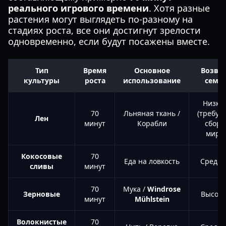
реального игрового времени
. Хотя разные
растения могут выглядеть по-разному на
стадиях роста, все они достигнут зрелости
одновременно, если будут посажены вместе.
Тип
Время
Основное
Возвр
культуры
роста
использование
семя
Низки
70
Льняная ткань /
(требуе
Лен
минут
Корабли
сбор 
мире)
Кокосовые
70
Еда на ловкость
Средн
сливы
минут
70
Мука /
Windrose
Зерновые
Высок
минут
Mühlstein
Волокнистые
70