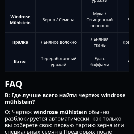
урожай
Мука /
Windrose
Зерно / Семена
Очищенный
Вы
Mühlstein
порошок
Льняная
Прялка
Льняное волокно
Крит
ткань
Переработанный
Еда с
Котел
Вы
урожай
баффами
FAQ
В: Где лучше всего найти чертеж windrose
mühlstein?
О: Чертеж
windrose mühlstein
обычно
разблокируется автоматически, как только
вы соберете свою первую партию зерна или
специальных семян в Предгорьях после