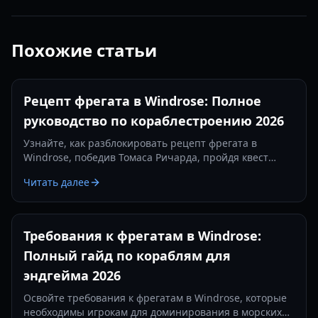
Похожие статьи
Рецепт фрегата в Windrose: Полное
руководство по кораблестроению 2026
Узнайте, как разблокировать рецепт фрегата в
Windrose, победив Томаса Ричарда, пройдя квест
«Месть — это блюдо, которое подают холодным» и
Читать далее
изготовив железные слитки.
Требования к фрегатам в Windrose:
Полный гайд по кораблям для
эндгейма 2026
Освойте требования к фрегатам в Windrose, которые
необходимы игрокам для доминирования в морских