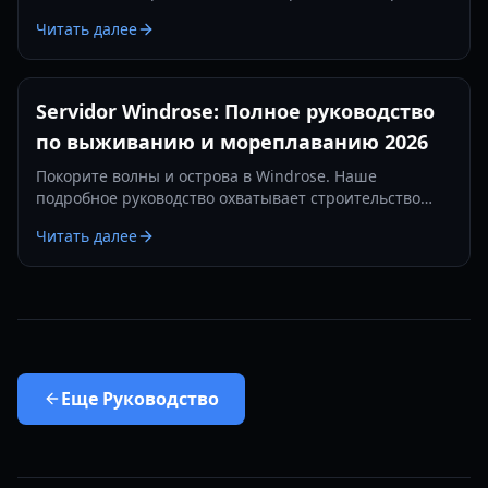
сражениях. Узнайте о лучших настройках пушек,
Читать далее
предметах защиты и тактиках на 2026 год.
Servidor Windrose: Полное руководство
по выживанию и мореплаванию 2026
Покорите волны и острова в Windrose. Наше
подробное руководство охватывает строительство
баз, морские сражения и стратегии выживания в 2026
Читать далее
году.
Еще
Руководство