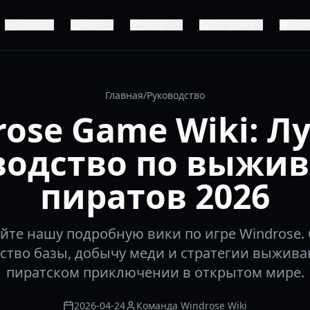
Сервер
Карта
Ресурсы
Постройки
Кор
Главная
/
Руководство
rose Game Wiki: Л
водство по выжи
пиратов 2026
йте нашу подробную вики по игре Windrose.
ство базы, добычу меди и стратегии выжива
пиратском приключении в открытом мире.
2026-04-24
Команда Windrose Wiki