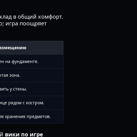
клад в общий комфорт.
о; игра поощряет
размещению
н на фундаменте.
ытая зона.
вить у стены.
це рядом с костром.
ля хранения предметов.
ой
вики по игре