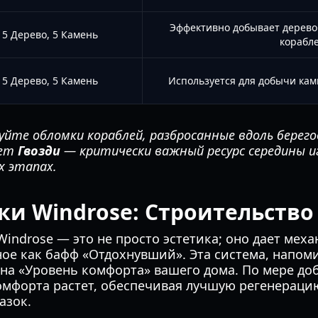
Эффективно добывает дерево 
5 Дерево, 5 Камень
корабле
5 Дерево, 5 Камень
Используется для добычи кам
уйте обломки кораблей, разбросанные вдоль берего
ает
Гвозди
— критически важный ресурс середины и
х этапах.
ки Windrose: Строительство
Windrose — это не просто эстетика; оно дает мех
ное как бафф «Отдохнувший». Эта система, напом
 на «Уровень комфорта» вашего дома. По мере д
омфорта растет, обеспечивая лучшую регенераци
азок.