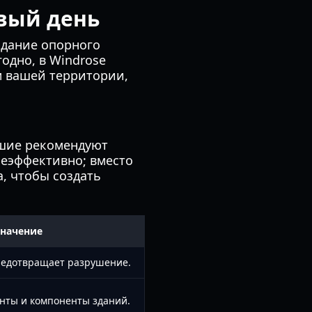
вый день
здание опорного
годно, в Windrose
ем вашей территории,
вшие рекомендуют
неэффективно; вместо
, чтобы создать
значение
редотвращает разрушение.
нты и компоненты зданий.