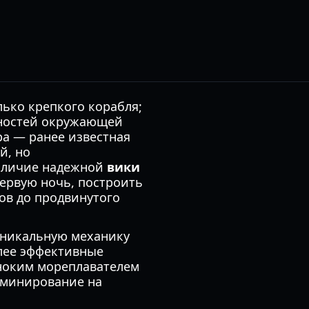
лько крепкого корабля;
сностей окружающей
ра — ранее известная
й, но
аличие надежной
вики
ервую ночь, построить
ов до продвинутого
уникальную механику
олее эффективные
иноким мореплавателем
оминирование на