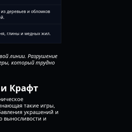
из деревьев и обломков
й.
ня, глины и медных жил.
вой линии. Разрушение
гры, который трудно
 и Крафт
аническое
инающая такие игры,
обавления украшений и
ю выносливости и