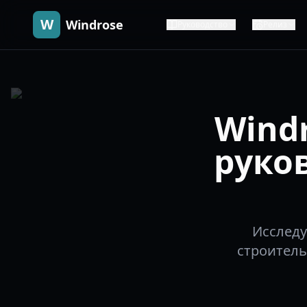
W
Windrose
Руководство
Релиз
Wind
руко
Исследу
строитель