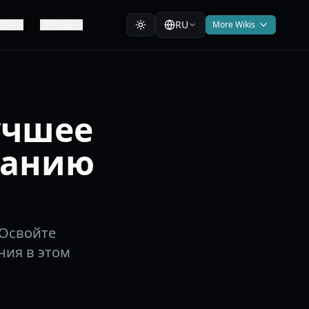
RU
абли
Моды
More Wikis
учшее
ванию
 Освойте
ния в этом