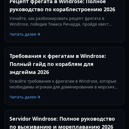
Рецепт фрегата в Windrose: Полное
руководство по кораблестроению 2026
Узнайте, как разблокировать рецепт фрегата в
Windrose, победив Томаса Ричарда, пройдя квест
«Месть — это блюдо, которое подают холодным» и
Читать далее
изготовив железные слитки.
Требования к фрегатам в Windrose:
Полный гайд по кораблям для
эндгейма 2026
Освойте требования к фрегатам в Windrose, которые
необходимы игрокам для доминирования в морских
сражениях. Узнайте о лучших настройках пушек,
Читать далее
предметах защиты и тактиках на 2026 год.
Servidor Windrose: Полное руководство
по выживанию и мореплаванию 2026