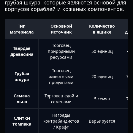
грубая шкура, которые являются основой для
корпусов кораблей и кожаных компонентов.
Тип
Основной
Количество
В
материала
источник
в ящике
дос
Торговец
Твердая
природными
50 единиц
70 
древесина
ресурсами
Торговец
Грубая
животными
20 единиц
70 
шкура
продуктами
Семена
Торговец едой и
5 семян
70 
льна
семенами
Награды
Слитки
контрабандистов
Варьируется
томпака
/ Крафт