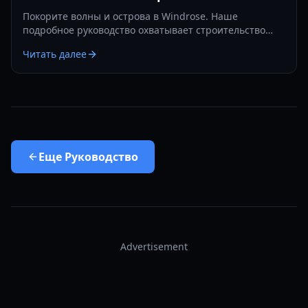
Покорите волны и острова в Windrose. Наше
подробное руководство охватывает строительство
баз, морские сражения и стратегии выживания в 2026
Читать далее
году.
Еще
Руководство
Advertisement