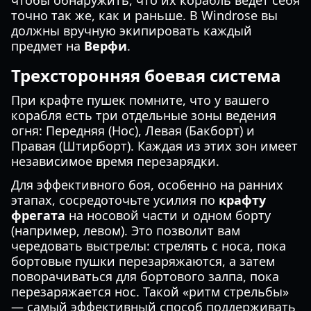
чтобы обнаружить, что их корабль ведет себя
точно так же, как и раньше. В Windrose вы
должны вручную экипировать каждый
предмет на
Верфи
.
Трехсторонняя боевая система
При крафте пушек помните, что у вашего
корабля есть три отдельные зоны ведения
огня: Передняя (Нос), Левая (Бакборт) и
Правая (Штирборт). Каждая из этих зон имеет
независимое время перезарядки.
Для эффективного боя, особенно на ранних
этапах, сосредоточьте усилия по
крафту
фрегата
на носовой части и одном борту
(например, левом). Это позволит вам
чередовать выстрелы: стрелять с носа, пока
бортовые пушки перезаряжаются, а затем
поворачиваться для бортового залпа, пока
перезаряжается нос. Такой «ритм стрельбы»
— самый эффективный способ поддерживать