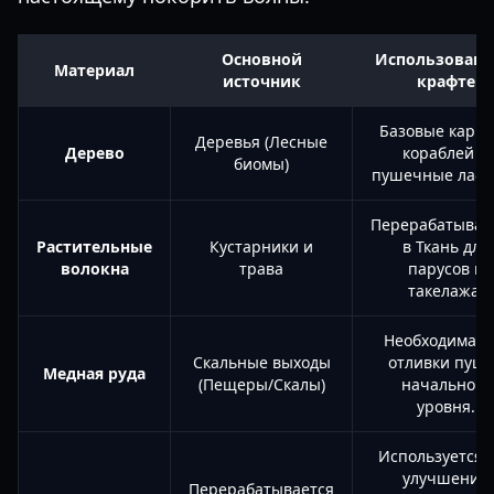
Основной
Использовани
Материал
источник
крафте
Базовые карка
Деревья (Лесные
Дерево
кораблей и
биомы)
пушечные лафе
Перерабатываю
Растительные
Кустарники и
в Ткань для
волокна
трава
парусов и
такелажа.
Необходима д
Скальные выходы
отливки пуше
Медная руда
(Пещеры/Скалы)
начального
уровня.
Используется 
улучшения
Перерабатывается