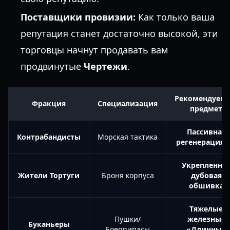
Поставщики провизии:
Как только ваша
репутация станет достаточно высокой, эти
торговцы начнут продавать вам
продвинутые
Чертежи
.
Рекомендуем
Фракция
Специализация
предмет
Пассивная
Контрабандисты
Морская тактика
регенерация 
Укрепленна
Жители Тортуги
Броня корпуса
дубовая
обшивка
Тяжелые
Пушки/
железные
Буканьеры
Боеприпасы
«Длинные