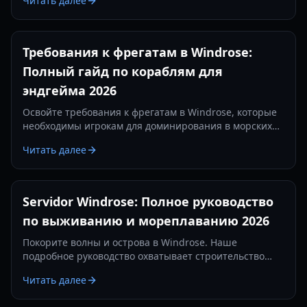
Читать далее
изготовив железные слитки.
Требования к фрегатам в Windrose:
Полный гайд по кораблям для
эндгейма 2026
Освойте требования к фрегатам в Windrose, которые
необходимы игрокам для доминирования в морских
сражениях. Узнайте о лучших настройках пушек,
Читать далее
предметах защиты и тактиках на 2026 год.
Servidor Windrose: Полное руководство
по выживанию и мореплаванию 2026
Покорите волны и острова в Windrose. Наше
подробное руководство охватывает строительство
баз, морские сражения и стратегии выживания в 2026
Читать далее
году.