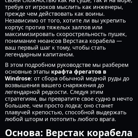
своей сложностью как на суше, так и на море,
требуя от игроков мыслить как инженеры,
прежде чем действовать как воины.
Независимо от того, хотите ли вы укрепить
корпус против тяжелых залпов или
максимизировать скорострельность пушек,
понимание нюансов Верстака корабела —
ваш первый шаг к тому, чтобы стать
легендарным капитаном.
В этом подробном руководстве мы разберем
основные этапы
крафта фрегатов в
Windrose
: от сбора обычной медной руды до
возвышения вашего снаряжения до
легендарной редкости. Следуя этим
стратегиям, вы превратите свое судно в нечто
большее, чем просто лодка; оно станет
плавучей крепостью, способной выдержать
любой шторм и потопить любого врага.
Основа: Верстак корабела