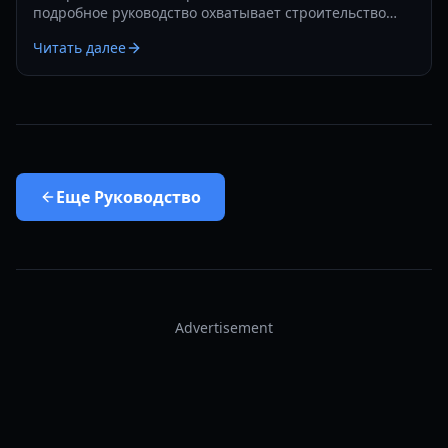
подробное руководство охватывает строительство
баз, морские сражения и стратегии выживания в 2026
Читать далее
году.
Еще
Руководство
Advertisement