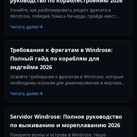
руководство по кораблестроению 2026
Узнайте, как разблокировать рецепт фрегата в
Windrose, победив Томаса Ричарда, пройдя квест
«Месть — это блюдо, которое подают холодным» и
Читать далее
изготовив железные слитки.
Требования к фрегатам в Windrose:
Полный гайд по кораблям для
эндгейма 2026
Освойте требования к фрегатам в Windrose, которые
необходимы игрокам для доминирования в морских
сражениях. Узнайте о лучших настройках пушек,
Читать далее
предметах защиты и тактиках на 2026 год.
Servidor Windrose: Полное руководство
по выживанию и мореплаванию 2026
Покорите волны и острова в Windrose. Наше