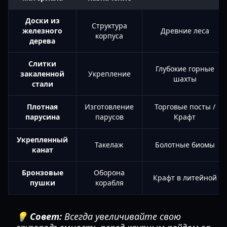
Доски из
Структура
железного
Древние леса
корпуса
дерева
Слитки
Глубокие горные
закаленной
Укрепление
шахты
стали
Плотная
Изготовление
Торговые посты /
парусина
парусов
Крафт
Укрепленный
Такелаж
Болотные биомы
канат
Бронзовые
Оборона
Крафт в литейной
пушки
корабля
💡 Совет:
Всегда увеличивайте свою