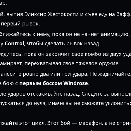
ар.
, выпив Эликсир Жестокости и съев еду на бафф.
 первый рывок.
лижайтесь к нему, пока он не начнет анимацию,
шу
Control
, чтобы сделать рывок назад.
дитесь, пока он закончит свое комбо из двух уд
замирает, перехватывая свое тяжелое оружие.
анесите ровно два или три удара. Не жадничайт
в бою с
первым боссом Windrose
.
ле ударов отскакивайте назад. Следите за выносл
пускаться до нуля, иначе вы не сможете уклонить
жайте этот цикл. Этот бой — марафон, а не спри