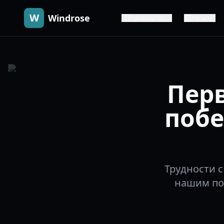
W
Windrose
Руководство
Релиз
Перв
побе
Трудности с
нашим по