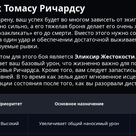
к Томасу Ричардсу
рену, ваш успех будет во многом зависеть от эки
но сильно, а его тяжелая броня делает его очен
«закликать» его до смерти. Вместо этого нужно с
а один удар и обеспечении достаточной выживае
руемые рывки.
ом для этого боя является
Эликсир Жестокости
ает ваш базовый урон, что жизненно важно для 
овья Ричардса. Кроме того, вам следует запасти
вней. В то время как зелья дают мгновенное исц
ации состояния после того, как вы разорвали дис
Приоритет
Основное назначение
Высокий
Увеличивает общий наносимый урон