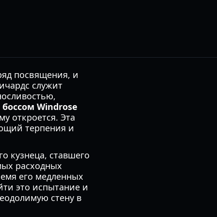
ряд посвящения, и
Ричардс служит
носливостью,
боссом Windrose
му откроется. Эта
ующий терпения и
го кузнеца, ставшего
мых расходных
ремя его медленных
йти это испытание и
реодолимую стену в