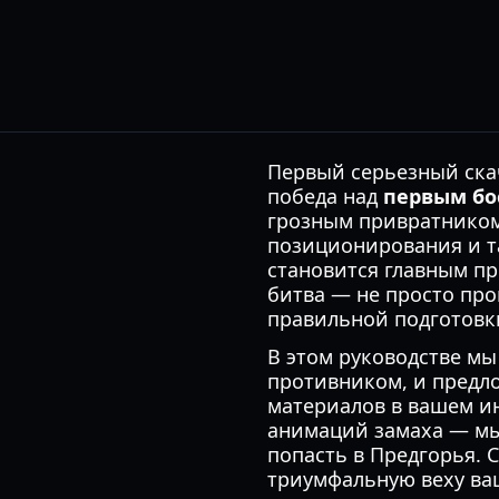
Первый серьезный скач
победа над
первым бо
грозным привратнико
позиционирования и т
становится главным пр
битва — не просто про
правильной подготовк
В этом руководстве мы
противником, и предл
материалов в вашем и
анимаций замаха — мы
попасть в Предгорья. 
триумфальную веху ваш