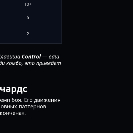
10+
5
2
 Клавиша
Control
— ваш
еди комбо, это приведет
ичардс
темп боя. Его движения
новных паттернов
кончена».