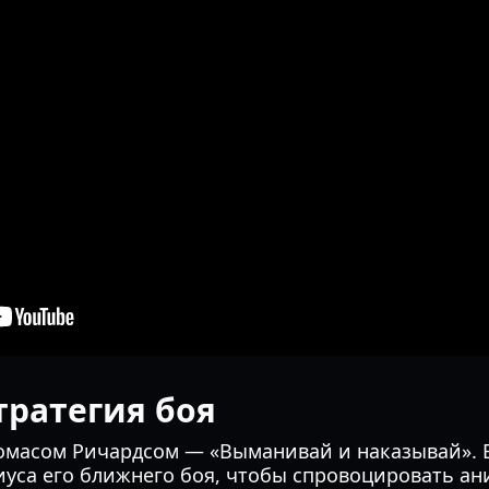
тратегия боя
Томасом Ричардсом — «Выманивай и наказывай».
иуса его ближнего боя, чтобы спровоцировать ан