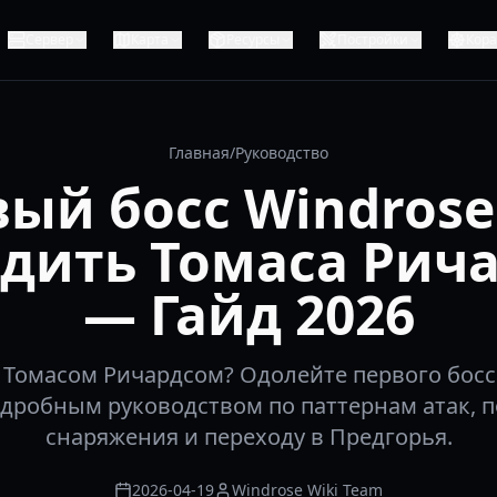
Сервер
Карта
Ресурсы
Постройки
Кор
Главная
/
Руководство
ый босс Windrose
дить Томаса Рич
— Гайд 2026
 Томасом Ричардсом? Одолейте первого босс
дробным руководством по паттернам атак, п
снаряжения и переходу в Предгорья.
2026-04-19
Windrose Wiki Team