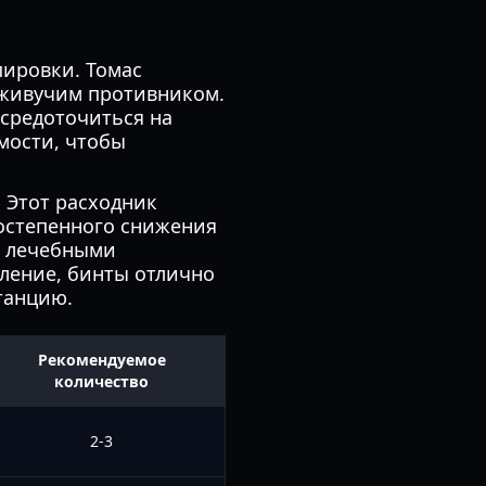
пировки. Томас
ь живучим противником.
осредоточиться на
мости, чтобы
. Этот расходник
постепенного снижения
сь лечебными
еление, бинты отлично
танцию.
Рекомендуемое
количество
2-3