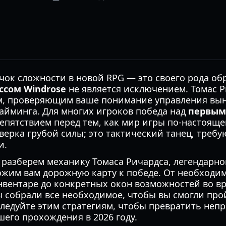
ок сложности в новой RPG — это своего рода об
ссом Windrose
не является исключением. Томас 
м, проверяющим ваше понимание управления вы
айминга. Для многих игроков победа над
первым 
епятствием перед тем, как мир игры по-настояще
верка грубой силы; это тактический танец, треб
и.
 разберем механику Томаса Ричардса, легендарно
ожим вам дорожную карту к победе. От необходи
нвентаре до конкретных окон возможностей во в
 собрали все необходимое, чтобы вы смогли про
Следуйте этим стратегиям, чтобы превратить неп
его прохождения в 2026 году.