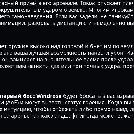
пасный прием в его арсенале. Томас опускает пле
сокрушительным ударом о землю. Многим игрокам 
шего самонаведения. Если вас задели, не паникуй
анимации, разорвать дистанцию и немедленно вы
ет оружие высоко над головой и бьет им по земле
е это ваша лучшая возможность нанести урон. Из-з
 он замирает на значительное время после удара
оляет вам нанести два или три точных удара, пр
первый босс Windrose
будет бросать в вас взры
и (AoE) и могут вызвать статус горения. Когда вы 
е интуицию, чтобы отбежать либо прямо назад, л
нтра арены, так как ландшафт иногда может зажат