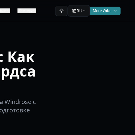
RU
абли
Моды
More Wikis
: Как
ардса
а Windrose с
одготовке