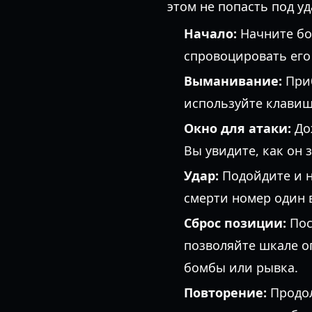
этом не попасть под уд
Начало:
Начните бой
спровоцировать его
Выманивание:
Приб
используйте клави
Окно для атаки:
Дож
Вы увидите, как он 
Удар:
Подойдите и н
смерти номер один 
Сброс позиции:
Пос
позволяйте шкале о
бомбы или рывка.
Повторение:
Продол