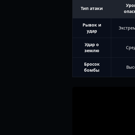
Уро
Тип атаки
опас
Рывок и
Экстре
удар
Удар о
Сре
землю
Бросок
Выс
бомбы