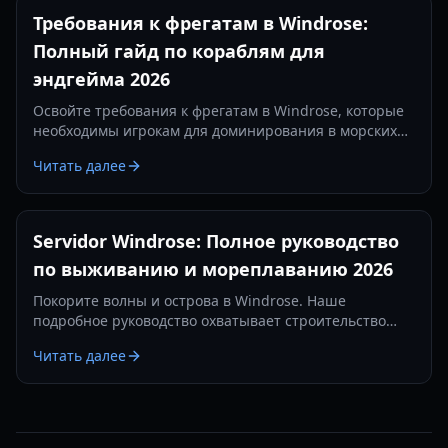
Требования к фрегатам в Windrose:
Полный гайд по кораблям для
эндгейма 2026
Освойте требования к фрегатам в Windrose, которые
необходимы игрокам для доминирования в морских
сражениях. Узнайте о лучших настройках пушек,
Читать далее
предметах защиты и тактиках на 2026 год.
Servidor Windrose: Полное руководство
по выживанию и мореплаванию 2026
Покорите волны и острова в Windrose. Наше
подробное руководство охватывает строительство
баз, морские сражения и стратегии выживания в 2026
Читать далее
году.