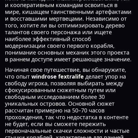
и кооперативным командам освоиться в
мире, кишащем таинственными артефактами
и восставшими мертвецами. Независимо от
того, хотите ли вы оптимизировать дерево
талантов своего персонажа или ищете
наиболее эффективный способ
модернизации своего первого корабля,
понимание основных механик этого проекта
в раннем доступе имеет решающее значение.
Начиная свое путешествие, вы обнаружите,
что опыт
windrose fextralife
делает упор на
свободу игрока, позволяя выбирать между
сфокусированным сюжетным путем или
свободным исследованием более 30
уникальных островов. Основной сюжет
рассчитан примерно на 50–70 часов
прохождения, так что недостатка в контенте
не будет, если вы сможете пережить
первоначальные скачки сложности и частые
стычки кораблей, характерные для ранней