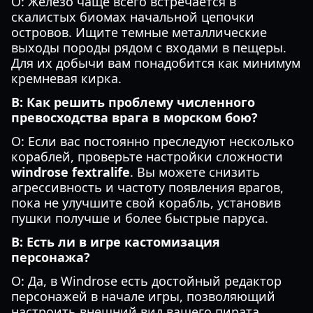
О: Железо чаще всего встречается в
скалистых биомах начальной цепочки
островов. Ищите темные металлические
выходы породы рядом с входами в пещеры.
Для их добычи вам понадобится как минимум
кремневая кирка.
В: Как решить проблему численного
превосходства врага в морском бою?
О: Если вас постоянно преследуют несколько
кораблей, проверьте настройки сложности
windrose fextralife
. Вы можете снизить
агрессивность и частоту появления врагов,
пока не улучшите свой корабль, установив
пушки получше и более быстрые паруса.
В: Есть ли в игре кастомизация
персонажа?
О: Да, в Windrose есть достойный редактор
персонажей в начале игры, позволяющий
настроить внешний вид вашего пирата.