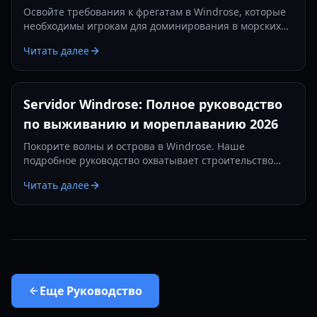
Освойте требования к фрегатам в Windrose, которые
необходимы игрокам для доминирования в морских
сражениях. Узнайте о лучших настройках пушек,
Читать далее
предметах защиты и тактиках на 2026 год.
Servidor Windrose: Полное руководство
по выживанию и мореплаванию 2026
Покорите волны и острова в Windrose. Наше
подробное руководство охватывает строительство
баз, морские сражения и стратегии выживания в 2026
Читать далее
году.
Еще
Руководство