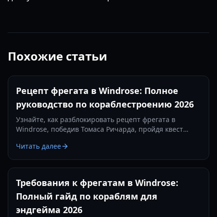
Похожие статьи
Рецепт фрегата в Windrose: Полное
руководство по кораблестроению 2026
Узнайте, как разблокировать рецепт фрегата в
Windrose, победив Томаса Ричарда, пройдя квест
«Месть — это блюдо, которое подают холодным» и
Читать далее
изготовив железные слитки.
Требования к фрегатам в Windrose:
Полный гайд по кораблям для
эндгейма 2026