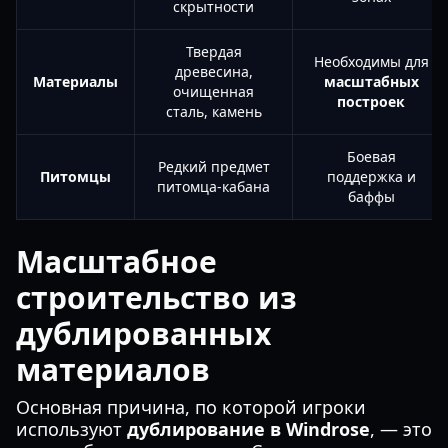
скрытности
Твердая
Необходимы для
древесина,
Материалы
масштабных
очищенная
построек
сталь, камень
Боевая
Редкий предмет
Питомцы
поддержка и
питомца-кабана
баффы
Масштабное
строительство из
дублированных
материалов
Основная причина, по которой игроки
используют
дублирование в Windrose
, — это