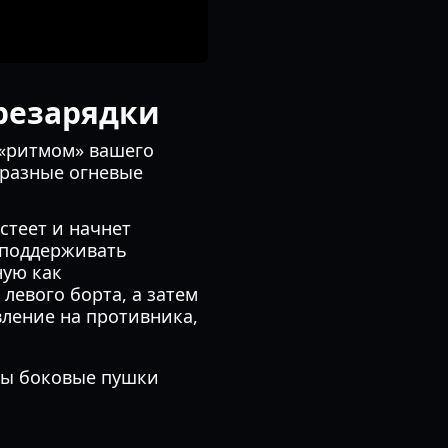
резарядки
 «ритмом» вашего
 разные огневые
стеет и начнет
 поддерживать
ную как
левого борта, а затем
вление на противника,
бы боковые пушки