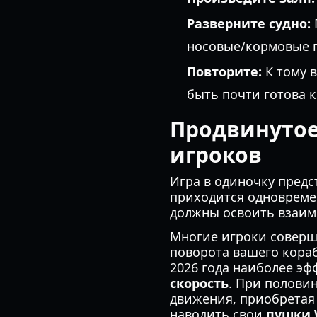
Разверните судно:
носовые/кормовые 
Повторите:
К тому в
быть почти готова к
Продвинутое
игроков
Игра в одиночку предс
приходится одновреме
должны освоить взаим
Многие игроки соверш
поворота вашего кораб
2026 года наиболее эф
скорость
. При полови
движения, приобретая 
наводить свои
пушки 