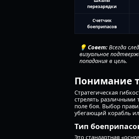
Шкалы
перезарядки
Счетчик
боеприпасов
💡 Совет:
Всегда сле
визуальное подтверж
попадания в цель.
Понимание т
Стратегическая гибкос
стрелять различными 
поле боя. Выбор прав
убегающий корабль ил
Тип боеприпасов
Это стандартная «осно