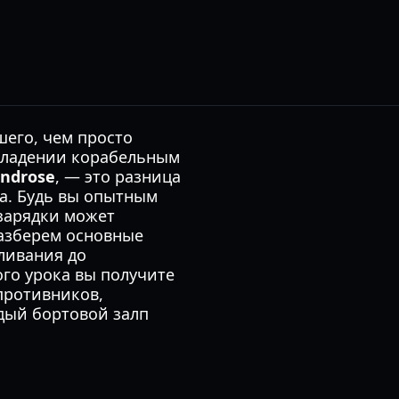
шего, чем просто
 владении корабельным
ndrose
, — это разница
а. Будь вы опытным
зарядки может
разберем основные
ливания до
ого урока вы получите
противников,
дый бортовой залп