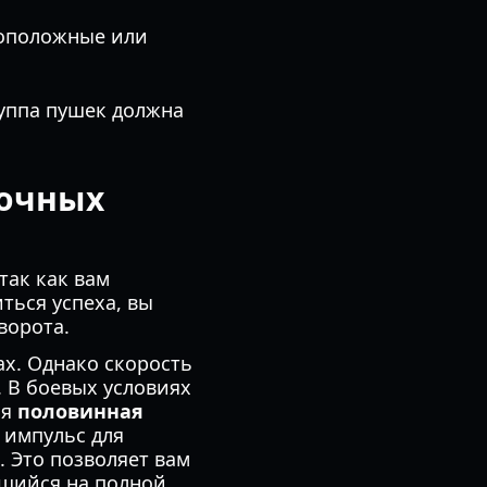
воположные или
руппа пушек должна
ночных
так как вам
ться успеха, вы
ворота.
х. Однако скорость
. В боевых условиях
ся
половинная
 импульс для
 Это позволяет вам
ущийся на полной