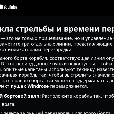
кла стрельбы и времени пе
— это не только прицеливание, но и управление
 заметите три отдельные линии, представляющие
жат индикаторами перезарядки.
 одного борта корабля, соответствующая линия опу
. В этот период данные пушки недоступны. Чтобы
, опытные капитаны используют технику, извест
ачивая корабль так, чтобы выстрелить сначала с 
лпа с правого борта, вы можете поддерживать да
плект
пушек Windrose
перезаряжается.
 бортовой залп:
Расположите корабль так, что
 врага.
Следите за линией перезарядки для этого борта.