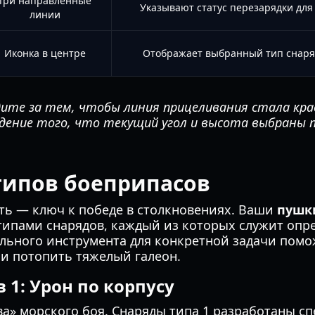
Три направленные
Указывают статус перезарядки для
линии
Иконка в центре
Отображает выбранный тип снаряд
дите за тем, чтобы линия прицеливания стала кра
дение того, что текущий угол и высота выбраны п
ипов боеприпасов
ть — ключ к победе в столкновениях. Ваши
пушк
типами снарядов, каждый из которых служит опр
ильного инструмента для конкретной задачи пом
и потопить тяжелый галеон.
 1: Урон по корпусу
ва» морского боя. Снаряды типа 1 разработаны сп