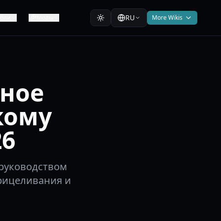
RU
абли
Моды
More Wikis
лное
кому
26
 руководством
прицеливания и