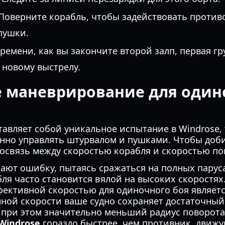
Поверните корабль, чтобы задействовать проти
пушки.
ремени, как вы закончите второй залп, первая г
 новому выстрелу.
 маневрирование для оди
тавляет собой уникальное испытание в Windrose, 
нно управлять штурвалом и пушками. Чтобы доби
освязь между скоростью корабля и скоростью по
ают ошибку, пытаясь сражаться на полных паруса
ля часто становится вялой на высоких скоростях
фективной скоростью для одиночного боя являет
нной скорости ваше судно сохраняет достаточный
при этом значительно меньший радиус поворота.
Windrose
гораздо быстрее, чем противник, движ