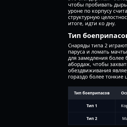
чтобы пробивать дыры 
уроне по корпусу счи
структурную целостнос
итоге, идти ко дну.
Тип боеприпасов
Снаряды типа 2 играют
паруса и ломать мачты
для замедления более 
абордаж, чтобы захват
обездвиживания являет
гораздо более тонкие 
Тип боеприпасов
Ос
Тип 1
Ко
Тип 2
Ма