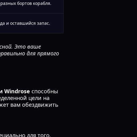
 разных бортов корабля.
а и оставшийся запас.
сной. Это ваше
равильно для прямого
и Windrose
способны
еделенной цели на
ожет вам обездвижить
ециально для того,