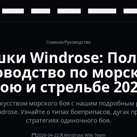
Сервер
Карта
Ресурсы
Постройки
Кор
Главная
/
Руководство
ки Windrose: По
оводство по морс
ою и стрельбе 20
кусством морского боя с нашим подробным
drose. Узнайте о типах боеприпасов, дугах 
стратегиях одиночного боя.
2026-04-22
Windrose Wiki Team