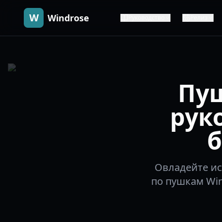
W
Windrose
Руководство
Релиз
Пуш
рук
б
Овладейте ис
по пушкам Win