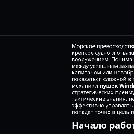
Морское превосходство
крепкое судно и отваж
вооружением. Пониман
между успешным захва
капитаном или новобр
показаться сложной в 
механики
пушек Wind
стратегических преиму
тактические знания, н
эффективно управлять
попадет точно в цель п
Начало рабо