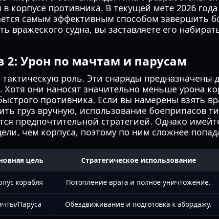
в корпусе противника. В текущей мете 2026 года
тается самым эффективным способом завершить б
ть вражеского судна, вы заставляете его набирать
 2: Урон по мачтам и парусам
 тактическую роль. Эти снаряды предназначены д
. Хотя они наносят значительно меньше урона к
быстрого противника. Если вы намерены взять в
ить груз вручную, использование боеприпасов тип
ся предпочтительной стратегией. Однако имейте
цели, чем корпуса, поэтому по ним сложнее попад
новная цель
Стратегическое использование
рпус корабля
Потопление врага и полное уничтожение.
чты/Паруса
Обездвиживание и подготовка к абордажу.