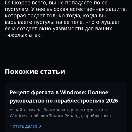
О: Скорее всего, вы не попадаете по ее
пустулам. У нее высокая естественная защита,
которая падает только тогда, когда вы
взрываете пустулы на ее теле, что оглушает
ее и создает окно уязвимости для ваших
тяжелых атак.
Похожие статьи
Рецепт фрегата в Windrose: Полное
руководство по кораблестроению 2026
Узнайте, как разблокировать рецепт фрегата в
Windrose, победив Томаса Ричарда, пройдя квест
«Месть — это блюдо, которое подают холодным» и
Читать далее
изготовив железные слитки.