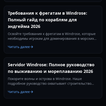
Требования к фрегатам в Windrose:
Полный гайд по кораблям для
эндгейма 2026
Освойте требования к фрегатам в Windrose, которые
необходимы игрокам для доминирования в морских
сражениях. Узнайте о лучших настройках пушек,
Читать далее
предметах защиты и тактиках на 2026 год.
Servidor Windrose: Полное руководство
по выживанию и мореплаванию 2026
Покорите волны и острова в Windrose. Наше
подробное руководство охватывает строительство
баз, морские сражения и стратегии выживания в 2026
Читать далее
году.