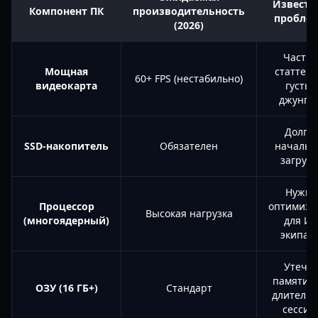
Известн
Компонент ПК
производительность
пробле
(2026)
Часты
Мощная
статтеры
60+ FPS (нестабильно)
видеокарта
густых
джунгл
Долга
SSD-накопитель
Обязателен
начальн
загрузк
Нужна
Процессор
оптимиза
Высокая нагрузка
(многоядерный)
для И
экипаж
Утечк
памяти 
ОЗУ (16 ГБ+)
Стандарт
длитель
сессия