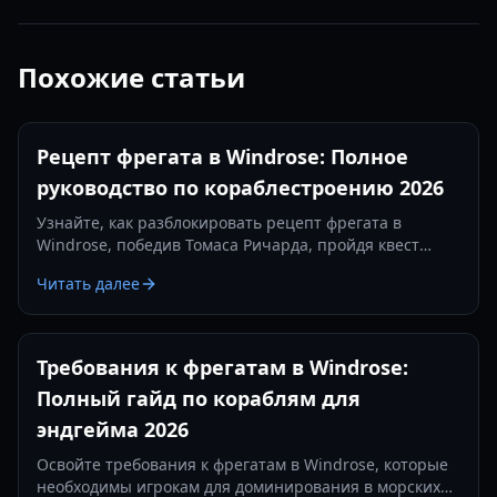
Похожие статьи
Рецепт фрегата в Windrose: Полное
руководство по кораблестроению 2026
Узнайте, как разблокировать рецепт фрегата в
Windrose, победив Томаса Ричарда, пройдя квест
«Месть — это блюдо, которое подают холодным» и
Читать далее
изготовив железные слитки.
Требования к фрегатам в Windrose:
Полный гайд по кораблям для
эндгейма 2026
Освойте требования к фрегатам в Windrose, которые
необходимы игрокам для доминирования в морских