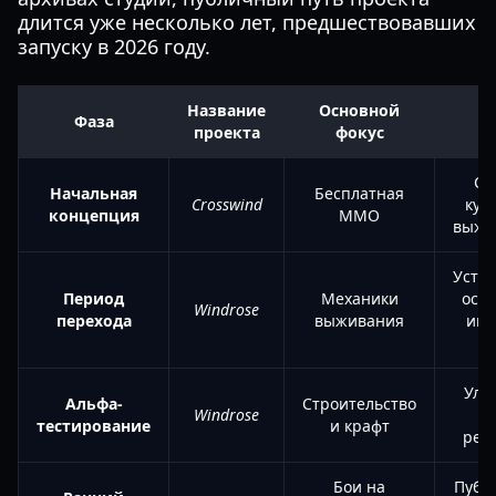
длится уже несколько лет, предшествовавших
запуску в 2026 году.
Название
Основной
Фаза
И
проекта
фокус
См
Начальная
Бесплатная
Crosswind
кур
концепция
MMO
выжи
Уста
Период
Механики
осн
Windrose
перехода
выживания
игр
ц
Улу
Альфа-
Строительство
Windrose
с
тестирование
и крафт
рес
Бои на
Публ