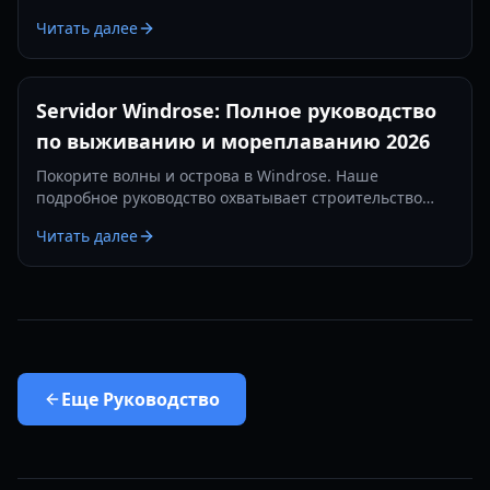
сражениях. Узнайте о лучших настройках пушек,
Читать далее
предметах защиты и тактиках на 2026 год.
Servidor Windrose: Полное руководство
по выживанию и мореплаванию 2026
Покорите волны и острова в Windrose. Наше
подробное руководство охватывает строительство
баз, морские сражения и стратегии выживания в 2026
Читать далее
году.
Еще
Руководство