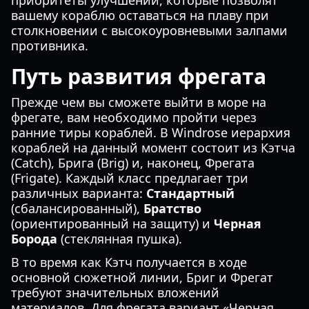
приоритеты улучшений, которые позволят
вашему кораблю оставаться на плаву при
столкновении с высокоуровневыми залпами
противника.
Путь развития фрегата
Прежде чем вы сможете выйти в море на
фрегате, вам необходимо пройти через
ранние тиры кораблей. В Windrose иерархия
кораблей на данный момент состоит из Кэтча
(Catch), Брига (Brig) и, наконец, Фрегата
(Frigate). Каждый класс предлагает три
различных варианта:
Стандартный
(сбалансированный),
Братство
(ориентированный на защиту) и
Черная
Борода
(стеклянная пушка).
В то время как Кэтч получается в ходе
основной сюжетной линии, Бриг и Фрегат
требуют значительных вложений
материалов. Для фрегата вариант «Черная