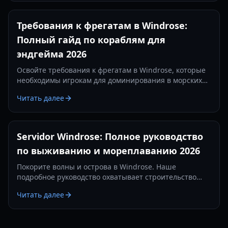
Требования к фрегатам в Windrose:
Полный гайд по кораблям для
эндгейма 2026
Освойте требования к фрегатам в Windrose, которые
необходимы игрокам для доминирования в морских
сражениях. Узнайте о лучших настройках пушек,
Читать далее
предметах защиты и тактиках на 2026 год.
Servidor Windrose: Полное руководство
по выживанию и мореплаванию 2026
Покорите волны и острова в Windrose. Наше
подробное руководство охватывает строительство
баз, морские сражения и стратегии выживания в 2026
Читать далее
году.