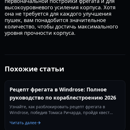
первоначальной постройки фрегата и для
высокоуровневого усиления корпуса. Хотя
она не требуется для каждого улучшения
пушек, вам понадобится значительное
количество, чтобы достичь максимального
уровня прочности корпуса.
Похожие статьи
Рецепт фрегата в Windrose: Полное
руководство по кораблестроению 2026
Узнайте, как разблокировать рецепт фрегата в
Windrose, победив Томаса Ричарда, пройдя квест
«Месть — это блюдо, которое подают холодным» и
Читать далее
изготовив железные слитки.