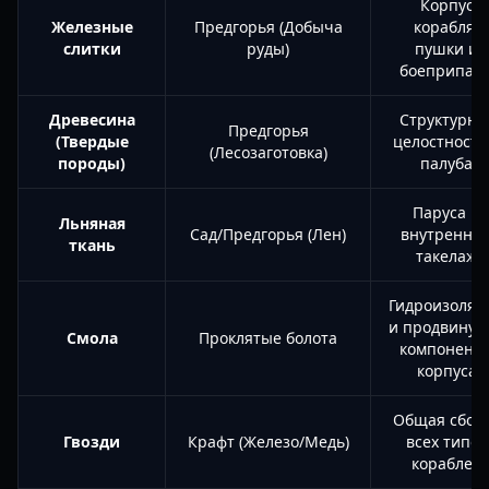
Корпус
Железные
Предгорья (Добыча
корабля,
слитки
руды)
пушки и
боеприпас
Древесина
Структурна
Предгорья
(Твердые
целостность
(Лесозаготовка)
породы)
палуба
Паруса и
Льняная
Сад/Предгорья (Лен)
внутренни
ткань
такелаж
Гидроизоляц
и продвинут
Смола
Проклятые болота
компонент
корпуса
Общая сбор
Гвозди
Крафт (Железо/Медь)
всех типов
кораблей