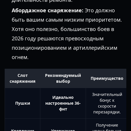
Абордажное снаряжение:
Это должно
быть вашим самым низким приоритетом.
Хотя оно полезно, большинство боев в
2026 году решаются превосходным
позиционированием и артиллерийским
огнем.
Слот
Рекомендуемый
Преимущество
снаряжения
выбор
Значительный
Идеально
бонус к
Пушки
настроенные 36-
скорости
фнт
перезарядки.
Получение
Крепление
Удержание
урона больше