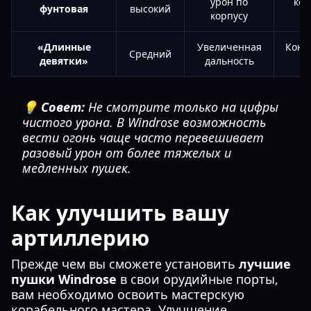
урон по
ко
фунтовая
высокий
корпусу
«Длинные
Увеличенная
Конт
Средний
девятки»
дальность
💡 Совет:
Не смотрите только на цифры
чистого урона. В Windrose возможность
вести огонь чаще часто перевешивает
разовый урон от более тяжелых и
медленных пушек.
Как улучшить вашу
артиллерию
Прежде чем вы сможете установить
лучшие
пушки Windrose
в свои орудийные порты,
вам необходимо освоить мастерскую
корабельного мастера. Улучшение