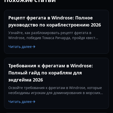
Рецепт фрегата в Windrose: Полное
руководство по кораблестроению 2026
Узнайте, как разблокировать рецепт фрегата в
Windrose, победив Томаса Ричарда, пройдя квест
«Месть — это блюдо, которое подают холодным» и
Читать далее
изготовив железные слитки.
Требования к фрегатам в Windrose:
Полный гайд по кораблям для
эндгейма 2026
Освойте требования к фрегатам в Windrose, которые
необходимы игрокам для доминирования в морских
сражениях. Узнайте о лучших настройках пушек,
Читать далее
предметах защиты и тактиках на 2026 год.