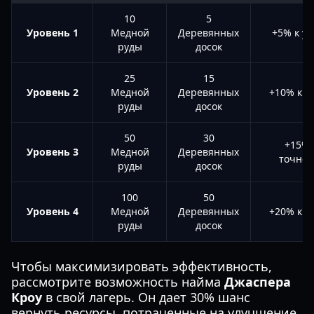
10
5
Уровень 1
Медной
Деревянных
+5% к у
руды
досок
25
15
Уровень 2
Медной
Деревянных
+10% к у
руды
досок
50
30
+15% 
Уровень 3
Медной
Деревянных
точнос
руды
досок
100
50
Уровень 4
Медной
Деревянных
+20% к у
руды
досок
Чтобы максимизировать эффективность,
рассмотрите возможность найма
Джаспера
Кроу
в свой лагерь. Он дает 30% шанс
вернуть ресурсы, потраченные на улучшение