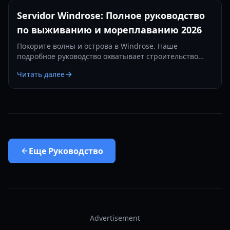
Servidor Windrose: Полное руководство
по выживанию и мореплаванию 2026
Покорите волны и острова в Windrose. Наше
подробное руководство охватывает строительство
баз, морские сражения и стратегии выживания в 2026
Читать далее
году.
Еще
Руководство
Advertisement