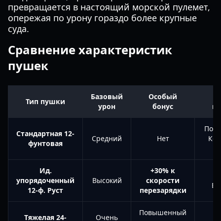
превращается в настоящий морской пулемет,
опережая по урону гораздо более крупные
суда.
Сравнение характеристик
пушек
Базовый
Особый
Тип пушки
урон
бонус
по
По у
Стандартная 12-
Средний
Нет
Кор
фунтовая
Ид.
+30% к
И
упорядоченный
Высокий
скорости
Бу
12-ф. Руст
перезарядки
Повышенный
О
Тяжелая 24-
Очень