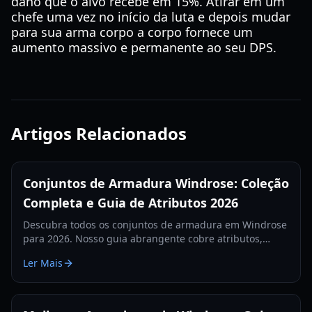
dano que o alvo recebe em 15%. Atirar em um
chefe uma vez no início da luta e depois mudar
para sua arma corpo a corpo fornece um
aumento massivo e permanente ao seu DPS.
Artigos Relacionados
Conjuntos de Armadura Windrose: Coleção
Completa e Guia de Atributos 2026
Descubra todos os conjuntos de armadura em Windrose
para 2026. Nosso guia abrangente cobre atributos,
receitas de crafting e bônus de conjunto para todos os
Ler Mais
estilos de jogo.