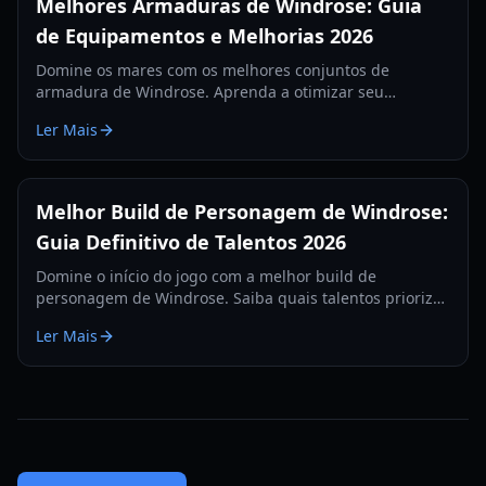
Melhores Armaduras de Windrose: Guia
de Equipamentos e Melhorias 2026
Domine os mares com os melhores conjuntos de
armadura de Windrose. Aprenda a otimizar seu
equipamento, melhorar suas defesas e sobreviver aos
Ler Mais
encontros mais difíceis com chefes em 2026.
Melhor Build de Personagem de Windrose:
Guia Definitivo de Talentos 2026
Domine o início do jogo com a melhor build de
personagem de Windrose. Saiba quais talentos priorizar
para máxima estamina e eficiência na coleta de
Ler Mais
recursos.