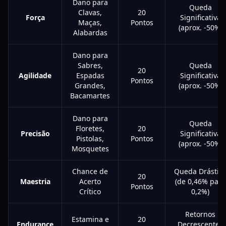
Dano para
Queda
Clavas,
20
Força
Significativa
Maças,
Pontos
(aprox. -50%)
Alabardas
Dano para
Sabres,
Queda
20
Agilidade
Espadas
Significativa
Pontos
Grandes,
(aprox. -50%)
Bacamartes
Dano para
Queda
Floretes,
20
Precisão
Significativa
Pistolas,
Pontos
(aprox. -50%)
Mosquetes
Chance de
Queda Drástic
20
Maestria
Acerto
(de 0,46% para
Pontos
Crítico
0,2%)
Retornos
Estamina e
20
Endurance
Decrescentes