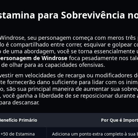
stamina para Sobrevivência no
de Windrose, seu personagem começa com meros três 
do é compartilhado entre correr, esquivar e golpear
o de uma abordagem, você se torna essencialmente um
 personagem de Windrose
foca pesadamente nos tal
 de olhar para as capacidades ofensivas.
estir em velocidades de recarga ou modificadores de 
e fornecerão dano suficiente para lidar com os inimi
to, são sua principal maneira de aumentar sua sobre
 você ganha a liberdade de se reposicionar durante a
para descansar.
Benefício Primário
Por Que é Impor
+50 de Estamina
Adiciona um ponto extra completo à sua 