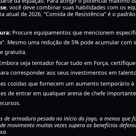
parte da equação. Para atingir o potencial máximo 
ose
, você deve combinar suas habilidades com os e
a atual de 2026, "Comida de Resistência" é o padrão
ura:
Procure equipamentos que mencionem especif
". Mesmo uma redução de 5% pode acumular com seu
e gratuita.
mbora seja tentador focar tudo em Força, certifique
 para corresponder aos seus investimentos em talento
ões cozidas que fornecem um aumento temporário à
es de entrar em qualquer arena de chefe importante
ecursos.
os de armadura pesada no início do jogo, a menos que 
 de movimento muitas vezes supera os benefícios defens
xa.