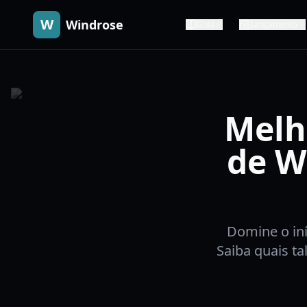
W
Windrose
Guia
Lançamento
Melh
de W
Domine o in
Saiba quais ta