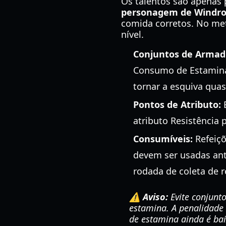
Os talentos são apenas 
personagem de Windr
comida corretos. No met
nível.
Conjuntos de Armad
Consumo de Estamina
tornar a esquiva quas
Pontos de Atributo:
E
atributo Resistência
Consumíveis:
Refeiç
devem ser usadas ant
rodada de coleta de r
⚠️ Aviso:
Evite conjunt
estamina. A penalidade
de estamina ainda é bai