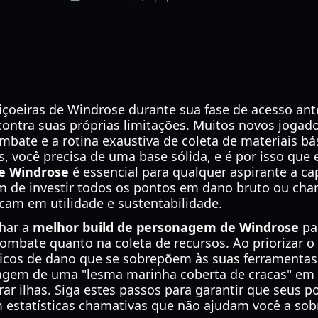
içoeiras de Windrose durante sua fase de acesso an
ontra suas próprias limitações. Muitos novos jogad
bate e a rotina exaustiva de coleta de materiais bás
, você precisa de uma base sólida, e é por isso que
e Windrose
é essencial para qualquer aspirante a ca
 de investir todos os pontos em dano bruto ou chanc
cam em utilidade e sustentabilidade.
lhar a
melhor build de personagem de Windrose
par
 combate quanto na coleta de recursos. Ao priorizar 
ficos de dano que se sobrepõem às suas ferramentas 
agem de uma "lesma marinha coberta de cracas" em
r ilhas. Siga estes passos para garantir que seus p
estatísticas chamativas que não ajudam você a sob