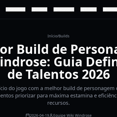
Servidor
Mapa
Recursos
Builds
Navios
Início
/
Builds
or Build de Perso
indrose: Guia Defin
de Talentos 2026
ício do jogo com a melhor build de personagem 
lentos priorizar para máxima estamina e eficiênc
recursos.
2026-04-19
Equipe Wiki Windrose