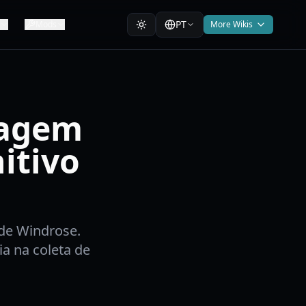
PT
Mods
More Wikis
nagem
itivo
de Windrose.
ia na coleta de