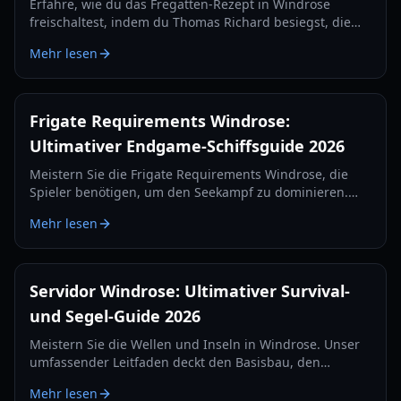
Erfahre, wie du das Fregatten-Rezept in Windrose
freischaltest, indem du Thomas Richard besiegst, die
Quest „Rache wird am besten kalt serviert“ meisterst
Mehr lesen
und Eisenbarren herstellst.
Frigate Requirements Windrose:
Ultimativer Endgame-Schiffsguide 2026
Meistern Sie die Frigate Requirements Windrose, die
Spieler benötigen, um den Seekampf zu dominieren.
Erfahren Sie alles über die besten Kanonen-Setups,
Mehr lesen
Verteidigungsgegenstände und Taktiken für 2026.
Servidor Windrose: Ultimativer Survival-
und Segel-Guide 2026
Meistern Sie die Wellen und Inseln in Windrose. Unser
umfassender Leitfaden deckt den Basisbau, den
Seekampf und Survival-Strategien für das Jahr 2026 ab.
Mehr lesen