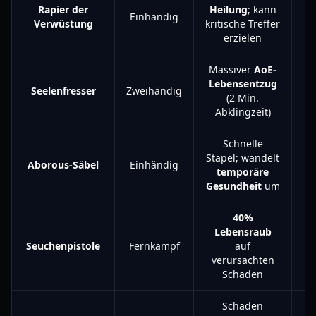
Rapier der
Heilung
; kann
Einhändig
S
Verwüstung
kritische Treffer
erzielen
Massiver
AoE-
Lebensentzug
Seelenfresser
Zweihändig
A
(2 Min.
Abklingzeit)
Schnelle
Stapel; wandelt
Aborous-Säbel
Einhändig
B
temporäre
Gesundheit
um
40%
Lebensraub
Seuchenpistole
Fernkampf
auf
A
verursachten
Schaden
Schaden