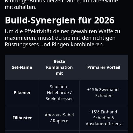
Blutungs-Builds derzeit Mühe, im Late-Game
mitzuhalten.
Build-Synergien für 2026
Um die Effektivität deiner gewählten Waffe zu
maximieren, musst du sie mit den richtigen
Rüstungssets und Ringen kombinieren.
Beste
Set-Name
Kombination
Primärer Vorteil
mit
Seuchen-
+15% Zweihand-
Pikenier
Hellebarde /
Schaden
Seelenfresser
+15% Einhand-
Aborous-Säbel
Filibuster
Schaden &
/ Rapiere
Ausdauereffizienz