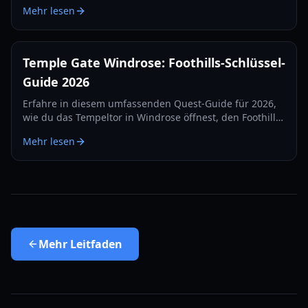
Seekampf und Survival-Strategien für das Jahr 2026 ab.
Mehr lesen
Temple Gate Windrose: Foothills-Schlüssel-
Guide 2026
Erfahre in diesem umfassenden Quest-Guide für 2026,
wie du das Tempeltor in Windrose öffnest, den Foothills-
Tempelschlüssel findest und den Boss Israel Hands
Mehr lesen
besiegst.
Mehr
Leitfaden