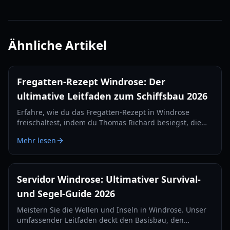
Ähnliche Artikel
Fregatten-Rezept Windrose: Der
ultimative Leitfaden zum Schiffsbau 2026
Erfahre, wie du das Fregatten-Rezept in Windrose
freischaltest, indem du Thomas Richard besiegst, die
Quest „Rache wird am besten kalt serviert“ meisterst
Mehr lesen
und Eisenbarren herstellst.
Servidor Windrose: Ultimativer Survival-
und Segel-Guide 2026
Meistern Sie die Wellen und Inseln in Windrose. Unser
umfassender Leitfaden deckt den Basisbau, den