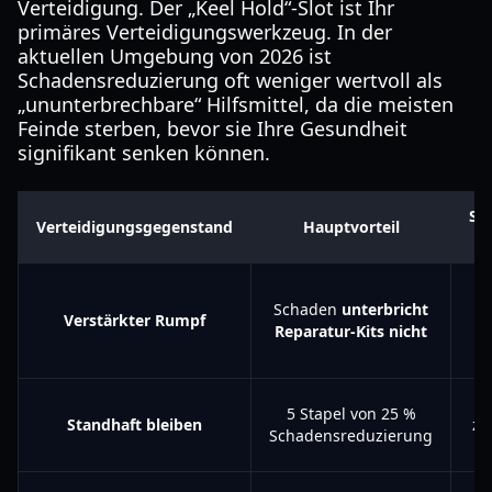
Verteidigung. Der „Keel Hold“-Slot ist Ihr
primäres Verteidigungswerkzeug. In der
aktuellen Umgebung von 2026 ist
Schadensreduzierung oft weniger wertvoll als
„ununterbrechbare“ Hilfsmittel, da die meisten
Feinde sterben, bevor sie Ihre Gesundheit
signifikant senken können.
Se
Verteidigungsgegenstand
Hauptvorteil
Schaden
unterbricht
Da
Verstärkter Rumpf
Reparatur-Kits nicht
Re
5 Stapel von 25 %
Standhaft bleiben
zu
Schadensreduzierung