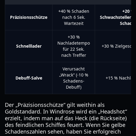
+40 % Schaden
+20 %
Präzisionsschütze
nach 6 Sek.
Schwachstellen-
Wartezeit
Schade
+30 %
Nachladetempo
Schnelllader
+30 % Zielgesch
für 22 Sek.
nach Treffer
Verursacht
„Wrack“ (-10 %
Debuff-Salve
+15 % Nachla
Schadens-
Debuff)
Der „Präzisionsschütze“ gilt weithin als
Goldstandard. In Windrose wird ein „Headshot“
erzielt, indem man auf das Heck (die Rückseite)
des feindlichen Schiffes feuert. Wenn Sie gelbe
Schadenszahlen sehen, haben Sie erfolgreich