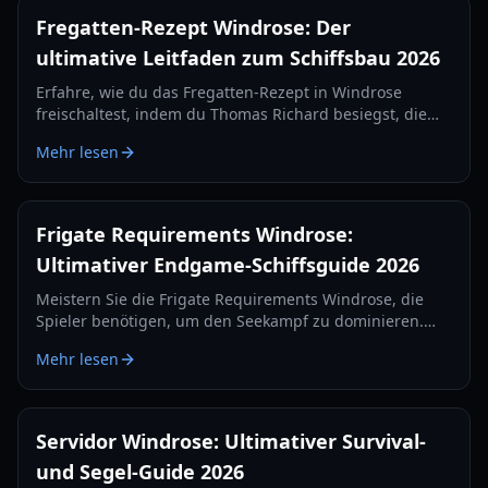
Fregatten-Rezept Windrose: Der
ultimative Leitfaden zum Schiffsbau 2026
Erfahre, wie du das Fregatten-Rezept in Windrose
freischaltest, indem du Thomas Richard besiegst, die
Quest „Rache wird am besten kalt serviert“ meisterst
Mehr lesen
und Eisenbarren herstellst.
Frigate Requirements Windrose:
Ultimativer Endgame-Schiffsguide 2026
Meistern Sie die Frigate Requirements Windrose, die
Spieler benötigen, um den Seekampf zu dominieren.
Erfahren Sie alles über die besten Kanonen-Setups,
Mehr lesen
Verteidigungsgegenstände und Taktiken für 2026.
Servidor Windrose: Ultimativer Survival-
und Segel-Guide 2026