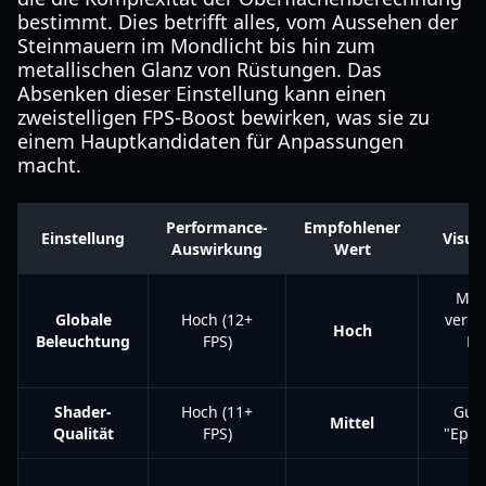
bestimmt. Dies betrifft alles, vom Aussehen der
Steinmauern im Mondlicht bis hin zum
metallischen Glanz von Rüstungen. Das
Absenken dieser Einstellung kann einen
zweistelligen FPS-Boost bewirken, was sie zu
einem Hauptkandidaten für Anpassungen
macht.
Performance-
Empfohlener
Einstellung
Visue
Auswirkung
Wert
Mini
Globale
Hoch (12+
verme
Hoch
Beleuchtung
FPS)
Be
Shader-
Hoch (11+
Gute
Mittel
Qualität
FPS)
"Epis