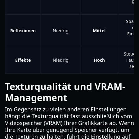
ge
"E
Spart 
mi
Reflexionen
Niedrig
Mittel
Einfl
W
Steuer
Effekte
Niedrig
Hoch
Feuer;
sehr 
Texturqualität und VRAM-
Management
Im Gegensatz zu vielen anderen Einstellungen
hängt die Texturqualität fast ausschließlich vom
Videospeicher (VRAM) Ihrer Grafikkarte ab. Wenn
Ihre Karte über genügend Speicher verfügt, um
die Texturen zu halten, führt die Einstellung auf