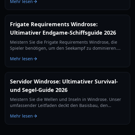
Mehr lesen
und Eisenbarren herstellst.
Frigate Requirements Windrose:
Ultimativer Endgame-Schiffsguide 2026
Meistern Sie die Frigate Requirements Windrose, die
Spieler benötigen, um den Seekampf zu dominieren.
Erfahren Sie alles über die besten Kanonen-Setups,
Mehr lesen
Verteidigungsgegenstände und Taktiken für 2026.
Servidor Windrose: Ultimativer Survival-
und Segel-Guide 2026
Meistern Sie die Wellen und Inseln in Windrose. Unser
umfassender Leitfaden deckt den Basisbau, den
Seekampf und Survival-Strategien für das Jahr 2026 ab.
Mehr lesen