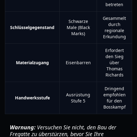
betreten
Gesammelt
Schwarze
durch
Schlüsselgegenstand
Male (Black
regionale
Marks)
Erkundung
Erfordert
den Sieg
Materialzugang
Eisenbarren
über
Thomas
Richards
Dringend
Ausrüstung
empfohlen
Handwerksstufe
Stufe 5
für den
Bosskampf
Warnung:
Versuchen Sie nicht, den Bau der
Fregatte zu überstürzen, bevor Sie Ihre