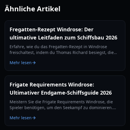
Ähnliche Artikel
Fregatten-Rezept Windrose: Der
ultimative Leitfaden zum Schiffsbau 2026
Erfahre, wie du das Fregatten-Rezept in Windrose
freischaltest, indem du Thomas Richard besiegst, die
Quest „Rache wird am besten kalt serviert“ meisterst
Mehr lesen
und Eisenbarren herstellst.
Frigate Requirements Windrose:
Ultimativer Endgame-Schiffsguide 2026
Meistern Sie die Frigate Requirements Windrose, die
Spieler benötigen, um den Seekampf zu dominieren.
Erfahren Sie alles über die besten Kanonen-Setups,
Mehr lesen
Verteidigungsgegenstände und Taktiken für 2026.