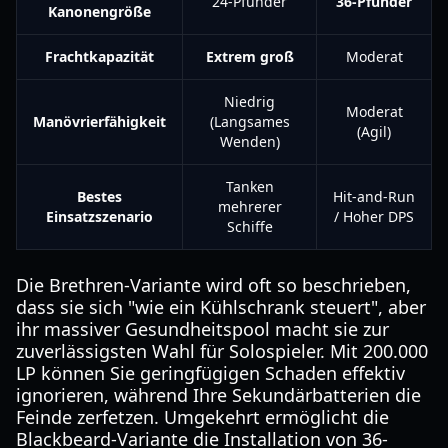
24-Pfünder
36-Pfünder
Kanonengröße
Frachtkapazität
Extrem groß
Moderat
Niedrig
Moderat
Manövrierfähigkeit
(Langsames
(Agil)
Wenden)
Tanken
Bestes
Hit-and-Run
mehrerer
Einsatzszenario
/ Hoher DPS
Schiffe
Die Brethren-Variante wird oft so beschrieben,
dass sie sich "wie ein Kühlschrank steuert", aber
ihr massiver Gesundheitspool macht sie zur
zuverlässigsten Wahl für Solospieler. Mit 200.000
LP können Sie geringfügigen Schaden effektiv
ignorieren, während Ihre Sekundärbatterien die
Feinde zerfetzen. Umgekehrt ermöglicht die
Blackbeard-Variante die Installation von 36-