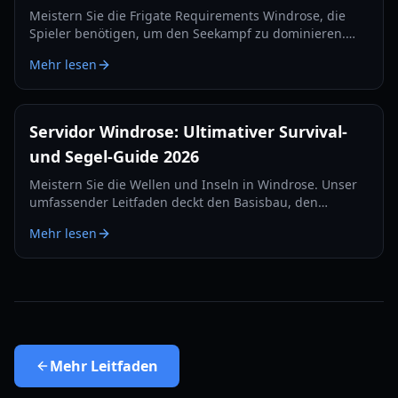
Meistern Sie die Frigate Requirements Windrose, die
Spieler benötigen, um den Seekampf zu dominieren.
Erfahren Sie alles über die besten Kanonen-Setups,
Mehr lesen
Verteidigungsgegenstände und Taktiken für 2026.
Servidor Windrose: Ultimativer Survival-
und Segel-Guide 2026
Meistern Sie die Wellen und Inseln in Windrose. Unser
umfassender Leitfaden deckt den Basisbau, den
Seekampf und Survival-Strategien für das Jahr 2026 ab.
Mehr lesen
Mehr
Leitfaden