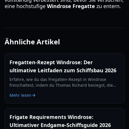
eine hochstufige
Windrose Fregatte
zu entern.
Ähnliche Artikel
Fregatten-Rezept Windrose: Der
ultimative Leitfaden zum Schiffsbau 2026
Erfahre, wie du das Fregatten-Rezept in Windrose
freischaltest, indem du Thomas Richard besiegst, die
Quest „Rache wird am besten kalt serviert“ meisterst
Mehr lesen
und Eisenbarren herstellst.
Frigate Requirements Windrose:
Ultimativer Endgame-Schiffsguide 2026