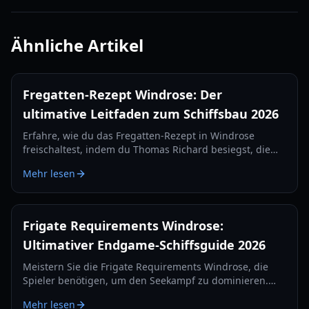
Ähnliche Artikel
Fregatten-Rezept Windrose: Der
ultimative Leitfaden zum Schiffsbau 2026
Erfahre, wie du das Fregatten-Rezept in Windrose
freischaltest, indem du Thomas Richard besiegst, die
Quest „Rache wird am besten kalt serviert“ meisterst
Mehr lesen
und Eisenbarren herstellst.
Frigate Requirements Windrose:
Ultimativer Endgame-Schiffsguide 2026
Meistern Sie die Frigate Requirements Windrose, die
Spieler benötigen, um den Seekampf zu dominieren.
Erfahren Sie alles über die besten Kanonen-Setups,
Mehr lesen
Verteidigungsgegenstände und Taktiken für 2026.