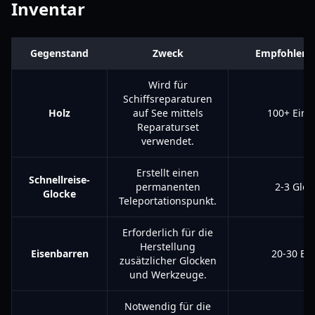
Inventar
Gegenstand
Zweck
Empfohlene
Wird für
Schiffsreparaturen
Holz
auf See mittels
100+ Einh
Reparaturset
verwendet.
Erstellt einen
Schnellreise-
permanenten
2-3 Gloc
Glocke
Teleportationspunkt.
Erforderlich für die
Herstellung
Eisenbarren
20-30 Ba
zusätzlicher Glocken
und Werkzeuge.
Notwendig für die