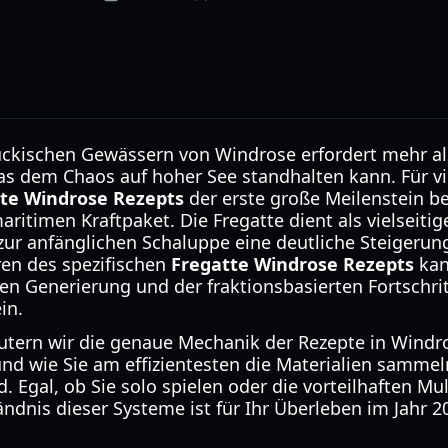
ückischen Gewässern von Windrose erfordert mehr al
, das dem Chaos auf hoher See standhalten kann. Für 
te Windrose Rezepts
der erste große Meilenstein 
ritimen Kraftpaket. Die Fregatte dient als vielseitige
 zur anfänglichen Schaluppe eine deutliche Steigerun
ren des spezifischen
Fregatte Windrose Rezepts
kan
len Generierung und der fraktionsbasierten Fortschri
in.
äutern wir die genaue Mechanik der Rezepte in Windr
nd wie Sie am effizientesten die Materialien sammeln
nd. Egal, ob Sie solo spielen oder die vorteilhaften M
ändnis dieser Systeme ist für Ihr Überleben im Jahr 