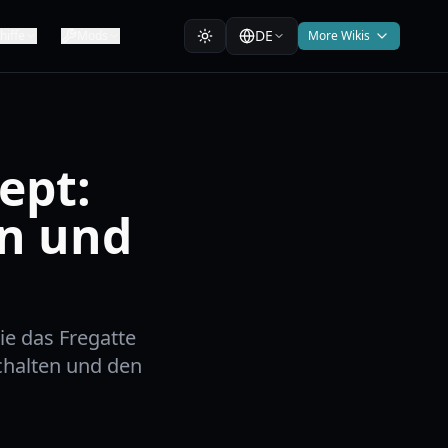
DE
hiffe
Mods
More Wikis
ept:
en und
ie das Fregatte
schalten und den