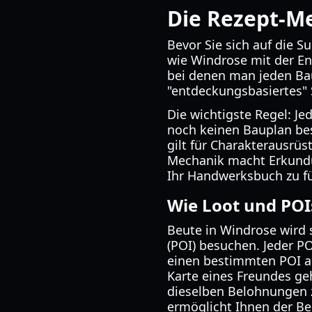
Die Rezept-M
Bevor Sie sich auf die 
wie Windrose mit der E
bei denen man jeden Bau
"entdeckungsbasiertes"
Die wichtigste Regel: Je
noch keinen Bauplan besi
gilt für Charakterausrü
Mechanik macht Erkundu
Ihr Handwerksbuch zu fü
Wie Loot und POI
Beute in Windrose wird s
(POI) besuchen. Jeder PO
einen bestimmten POI auf
Karte eines Freundes ge
dieselben Belohnungen z
ermöglicht Ihnen der Bei