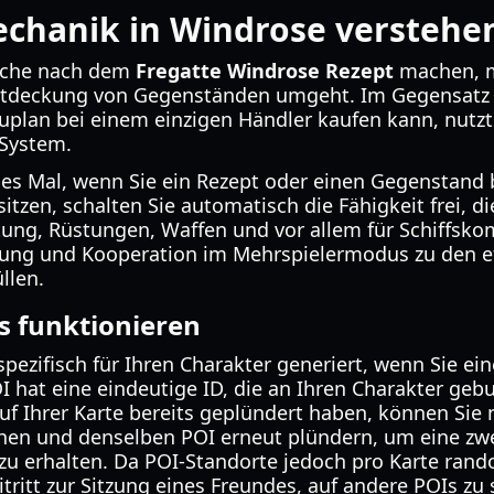
echanik in Windrose verstehe
Suche nach dem
Fregatte Windrose Rezept
machen, m
ntdeckung von Gegenständen umgeht. Im Gegensatz z
plan bei einem einzigen Händler kaufen kann, nutzt
 System.
des Mal, wenn Sie ein Rezept oder einen Gegenstand 
tzen, schalten Sie automatisch die Fähigkeit frei, di
stung, Rüstungen, Waffen und vor allem für Schiffsk
ng und Kooperation im Mehrspielermodus zu den e
llen.
s funktionieren
pezifisch für Ihren Charakter generiert, wenn Sie ein
I hat eine eindeutige ID, die an Ihren Charakter geb
 Ihrer Karte bereits geplündert haben, können Sie n
hen und denselben POI erneut plündern, um eine zw
u erhalten. Da POI-Standorte jedoch pro Karte rando
tritt zur Sitzung eines Freundes, auf andere POIs zu 