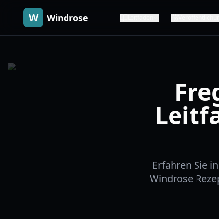
W
Windrose
Leitfaden
Veröffentlichu
Fre
Leitf
Erfahren Sie i
Windrose Rezept