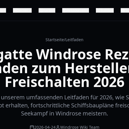
ng
Server
Karte
Ressourcen
Builds
Sc
Startseite
/
Leitfaden
gatte Windrose Rez
aden zum Herstell
Freischalten 2026
n unserem umfassenden Leitfaden für 2026, wie S
 erhalten, fortschrittliche Schiffsbaupläne frei
Seekampf in Windrose meistern.
2026-04-24
Windrose Wiki Team