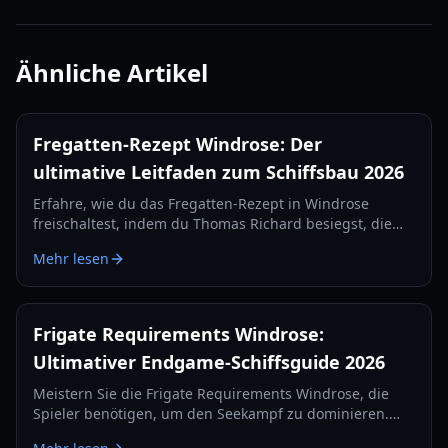
Ähnliche Artikel
Fregatten-Rezept Windrose: Der
ultimative Leitfaden zum Schiffsbau 2026
Erfahre, wie du das Fregatten-Rezept in Windrose
freischaltest, indem du Thomas Richard besiegst, die
Quest „Rache wird am besten kalt serviert“ meisterst
Mehr lesen
und Eisenbarren herstellst.
Frigate Requirements Windrose:
Ultimativer Endgame-Schiffsguide 2026
Meistern Sie die Frigate Requirements Windrose, die
Spieler benötigen, um den Seekampf zu dominieren.
Erfahren Sie alles über die besten Kanonen-Setups,