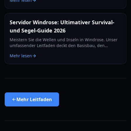
Mehr lesen
Verteidigungsgegenstände und Taktiken für 2026.
Servidor Windrose: Ultimativer Survival-
und Segel-Guide 2026
Meistern Sie die Wellen und Inseln in Windrose. Unser
umfassender Leitfaden deckt den Basisbau, den
Seekampf und Survival-Strategien für das Jahr 2026 ab.
Mehr lesen
Mehr
Leitfaden