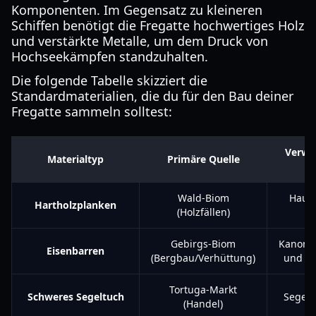
Komponenten. Im Gegensatz zu kleineren
Schiffen benötigt die Fregatte hochwertiges Holz
und verstärkte Metalle, um dem Druck von
Hochseekämpfen standzuhalten.
Die folgende Tabelle skizziert die
Standardmaterialien, die du für den Bau deiner
Fregatte sammeln solltest:
Verwe
Materialtyp
Primäre Quelle
Wald-Biom
Haup
Hartholzplanken
(Holzfällen)
Gebirgs-Biom
Kanone
Eisenbarren
(Bergbau/Verhüttung)
und Ve
Tortuga-Markt
Schweres Segeltuch
Segel 
(Handel)