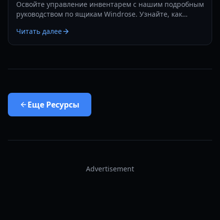
Освойте управление инвентарем с нашим подробным
руководством по ящикам Windrose. Узнайте, как
складывать хранилища, использовать функции
Читать далее
автодепозита и защищать свою добычу в 2026 году.
Еще
Ресурсы
Advertisement