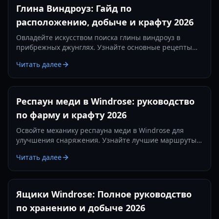
Глина Виндроуз: Гайд по
расположению, добыче и крафту 2026
Овладейте искусством поиска глины виндроуз в
прибрежных джунглях. Узнайте основные рецепты
крафта печей, горнов и алхимических станций в этом
Читать далее
гайде 2026 года.
Респаун меди в Windrose: руководство
по фарму и крафту 2026
Освойте механику респауна меди в Windrose для
улучшения снаряжения. Узнайте лучшие маршруты
фарма, рецепты крафта и стратегии выживания в
Читать далее
демоверсии Windrose.
Ящики Windrose: Полное руководство
по хранению и добыче 2026