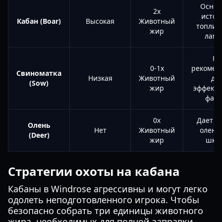
Основ
2x
источ
Кабан (Boar)
Высокая
Животный
топлив
жир
ламп
Не
0-1x
рекомен
Свиноматка
Низкая
Животный
дл
(Sow)
жир
эффекти
фарм
0x
Дает т
Олень
Нет
Животный
олени
(Deer)
жир
шкур
Стратегии охоты на кабана
Кабаны в Windrose агрессивны и могут легко
одолеть неподготовленного игрока. Чтобы
безопасно собрать три единицы животного
жира, необходимых для полной заправки,