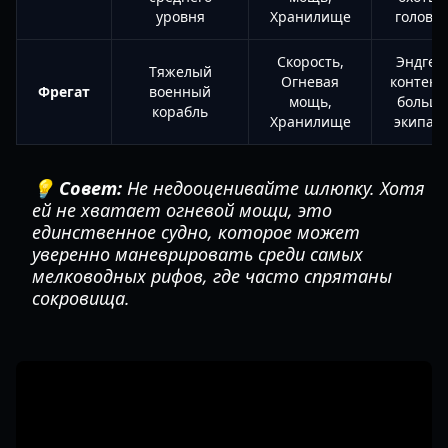
уровня
Хранилище
голова
Скорость,
Эндгей
Тяжелый
Огневая
контент
Фрегат
военный
мощь,
больш
корабль
Хранилище
экипаж
💡 Совет:
Не недооценивайте шлюпку. Хотя
ей не хватает огневой мощи, это
единственное судно, которое может
уверенно маневрировать среди самых
мелководных рифов, где часто спрятаны
сокровища.