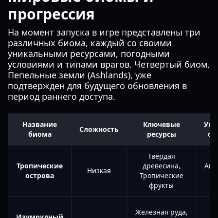
прогрессия
На момент запуска в игре представлены три
различных биома, каждый со своими
уникальными ресурсами, погодными
условиями и типами врагов. Четвертый биом,
Пепельные земли (Ashlands), уже
подтвержден для будущего обновления в
период раннего доступа.
Название
Ключевые
Уни
Сложность
биома
ресурсы
оп
Твердая
Тропические
древесина,
Агр
Низкая
острова
Тропические
фрукты
Железная руда,
Изумрудный