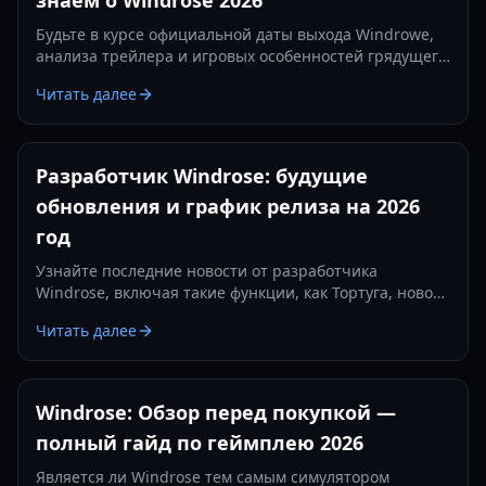
знаем о Windrose 2026
Будьте в курсе официальной даты выхода Windrowe,
анализа трейлера и игровых особенностей грядущего
эпика о морских сражениях, представленного на IGN
Читать далее
Fan Fest.
Разработчик Windrose: будущие
обновления и график релиза на 2026
год
Узнайте последние новости от разработчика
Windrose, включая такие функции, как Тортуга, новое
оружие и официальную стратегию релиза на 2026
Читать далее
год.
Windrose: Обзор перед покупкой —
полный гайд по геймплею 2026
Является ли Windrose тем самым симулятором