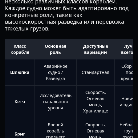
несколько различных классов кораблей.
Каждое судно может быть адаптировано под
конкретные роли, такие как
высокоскоростная разведка или перевозка
тяжелых грузов.
Класс
Основная
Доступные
Лучш
корабля
роль
вариации
всего д
Аварийное
Сбор лу
Шлюпка
судно /
Стандартная
после
Разведка
крушен
Скорость,
Исследователь
Огневая
Новичк
Кетч
начального
мощь,
и одино
уровня
Хранилище
Боевой
Скорость,
Неболь
корабль
Огневая
групп 
Бриг
среднего
мощь,
охоты 