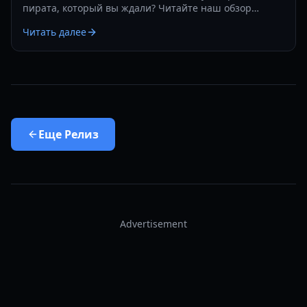
пирата, который вы ждали? Читайте наш обзор
Windrose перед покупкой, чтобы узнать о механике
Читать далее
выживания, боевой системе и состоянии раннего
доступа.
Еще
Релиз
Advertisement