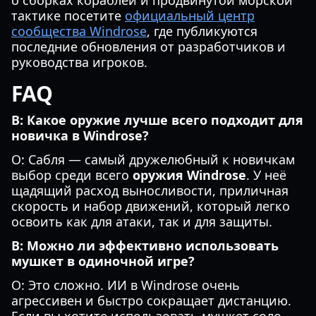
о сборках кораблей и продвинутой морской
тактике посетите
официальный центр
сообщества Windrose
, где публикуются
последние обновления от разработчиков и
руководства игроков.
FAQ
В: Какое оружие лучше всего подходит для
новичка в Windrose?
О: Сабля — самый дружелюбный к новичкам
выбор среди всего
оружия Windrose
. У неё
щадящий расход выносливости, приличная
скорость и набор движений, который легко
освоить как для атаки, так и для защиты.
В: Можно ли эффективно использовать
мушкет в одиночной игре?
О: Это сложно. ИИ в Windrose очень
агрессивен и быстро сокращает дистанцию.