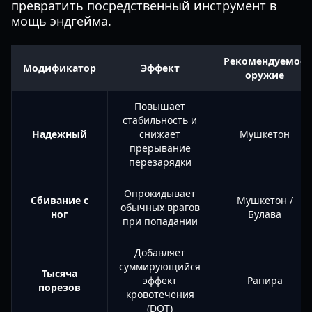
превратить посредственный инструмент в
мощь эндгейма.
Рекомендуемое
Модификатор
Эффект
оружие
Повышает
стабильность и
Надежный
снижает
Мушкетон
прерывание
перезарядки
Опрокидывает
Сбивание с
Мушкетон /
обычных врагов
ног
Булава
при попадании
Добавляет
суммирующийся
Тысяча
эффект
Рапира
порезов
кровотечения
(DOT)