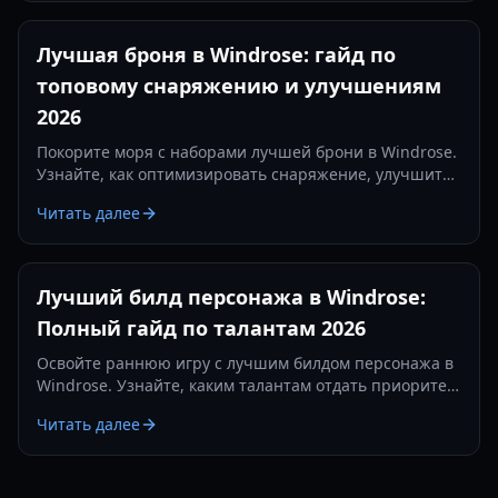
Лучшая броня в Windrose: гайд по
топовому снаряжению и улучшениям
2026
Покорите моря с наборами лучшей брони в Windrose.
Узнайте, как оптимизировать снаряжение, улучшить
защиту и выжить в схватках с самыми сложными
Читать далее
боссами в 2026 году.
Лучший билд персонажа в Windrose:
Полный гайд по талантам 2026
Освойте раннюю игру с лучшим билдом персонажа в
Windrose. Узнайте, каким талантам отдать приоритет
для максимальной выносливости и эффективности
Читать далее
сбора ресурсов.