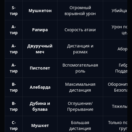
S-
Огромный
Мушкетон
Убийца б
тир
взрывной урон
A-
Урон по 
Рапира
Скорость атаки
тир
цели
A-
Двуручный
Дистанция и
Аборд
тир
меч
размах
A-
Вспомогательная
Гибри
Пистолет
тир
роль
Поддер
B-
Максимальная
Обороните
Алебарда
тир
дистанция
Безопас
B-
Дубина и
Оглушение/
Тяжелый/
тир
булава
Прерывание
C-
Большая
Только под
Мушкет
тир
дистанция
групп