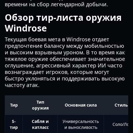
времени на сбор легендарной добычи.
Обзор тир-листа оружия
Windrose
Текущая боевая мета в Windrose отдает
предпочтение балансу между мобильностью
и высоким взрывным уроном. В то время как
тяжелое оружие обеспечивает значительное
оглушение, агрессивный характер ИИ часто
вознаграждает игроков, которые могут
быстро уклоняться и поддерживать высокую
частоту атак.
Тип
Тир
Основная сила
Стиль и
оружия
S-
Сабля и
Универсальность
Соло/Лов
тир
катласс
и выносливость