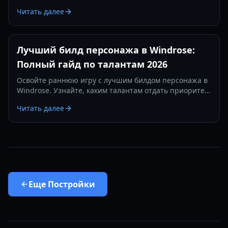
защиту и выжить в схватках с самыми сложными
Читать далее
боссами в 2026 году.
Лучший билд персонажа в Windrose:
Полный гайд по талантам 2026
Освойте раннюю игру с лучшим билдом персонажа в
Windrose. Узнайте, каким талантам отдать приоритет
для максимальной выносливости и эффективности
Читать далее
сбора ресурсов.
Еще
Постройки