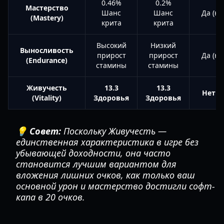
0.46%
0.2%
Мастерство
Шанс
Шанс
Да (на
(Mastery)
крита
крита
Высокий
Низкий
Выносливость
прирост
прирост
Да (на
(Endurance)
стамины
стамины
Живучесть
13.3
13.3
Нет к
(Vitality)
Здоровья
Здоровья
💡 Совет:
Поскольку Живучесть —
единственная характеристика в игре без
убывающей доходности, она часто
становится лучшим вариантом для
вложения лишних очков, как только ваш
основной урон и мастерство достигли софт-
капа в 20 очков.