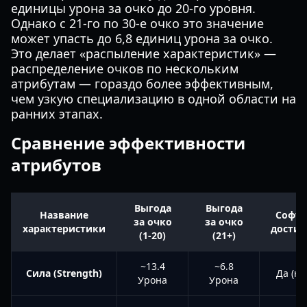
единицы урона за очко до 20-го уровня.
Однако с 21-го по 30-е очко это значение
может упасть до 6,8 единиц урона за очко.
Это делает «распыление характеристик» —
распределение очков по нескольким
атрибутам — гораздо более эффективным,
чем узкую специализацию в одной области на
ранних этапах.
Сравнение эффективности
атрибутов
Выгода
Выгода
Название
Софт-
за очко
за очко
характеристики
достиг
(1-20)
(21+)
~13.4
~6.8
Сила (Strength)
Да (на
Урона
Урона