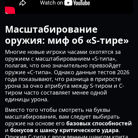
Масштабирование
оружия: миф об «S-тире»
Многие новые игроки часами охотятся за
оружием с масштабированием «S-типа»,
полагая, что оно значительно превзойдет
оружие «C-типа». Однако данные тестов 2026
года показывают, что разница в приросте
урона за очко атрибута между S-тиром и C-
тиром часто составляет менее одной
единицы урона.
Вместо того чтобы смотреть на буквы
масштабирования, вам следует выбирать
оружие на основе его
базовых способностей
и
бонусов к шансу критического удара
.
Оружие C-типа с врожденным шансом крита