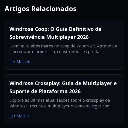
Artigos Relacionados
Windrose Coop: O Guia Definitivo de
Sobrevivência Multiplayer 2026
Domine os altos mares no coop de Windrose. Aprenda a
sincronizar o progresso, construir bases piratas
massivas e conquistar mais de 90 ruínas feitas à mão
Ler Mais
com sua tripulação neste guia abrangente de 2026.
Windrose Crossplay: Guia de Multiplayer e
Suporte de Plataforma 2026
Explore as últimas atualizações sobre o crossplay de
Windrose, recursos multiplayer e como navegar com
amigos neste imersivo jogo de sobrevivência pirata.
Ler Mais