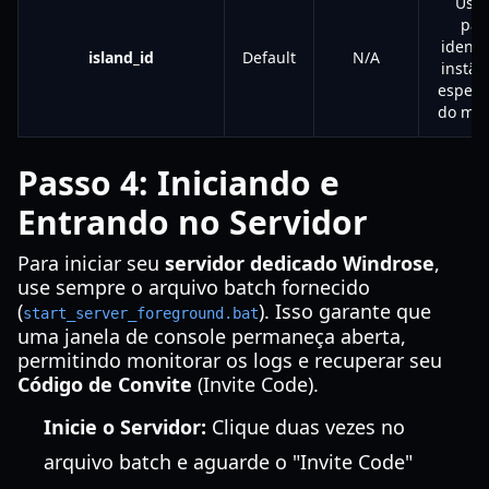
Usa
par
identif
island_id
Default
N/A
instân
específ
do mu
Passo 4: Iniciando e
Entrando no Servidor
Para iniciar seu
servidor dedicado Windrose
,
use sempre o arquivo batch fornecido
(
). Isso garante que
start_server_foreground.bat
uma janela de console permaneça aberta,
permitindo monitorar os logs e recuperar seu
Código de Convite
(Invite Code).
Inicie o Servidor:
Clique duas vezes no
arquivo batch e aguarde o "Invite Code"