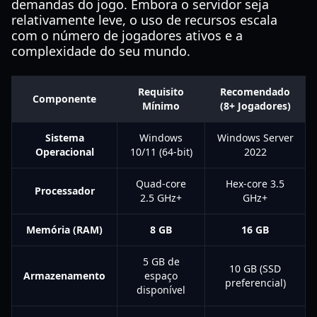
demandas do jogo. Embora o servidor seja
relativamente leve, o uso de recursos escala
com o número de jogadores ativos e a
complexidade do seu mundo.
Requisito
Recomendado
Componente
Mínimo
(8+ Jogadores)
Sistema
Windows
Windows Server
Operacional
10/11 (64-bit)
2022
Quad-core
Hex-core 3.5
Processador
2.5 GHz+
GHz+
Memória (RAM)
8 GB
16 GB
5 GB de
10 GB (SSD
Armazenamento
espaço
preferencial)
disponível