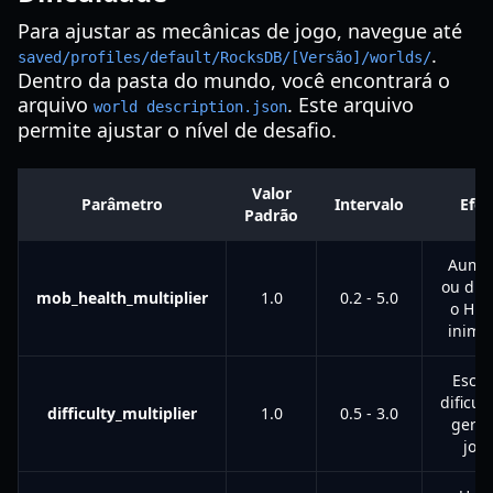
Para ajustar as mecânicas de jogo, navegue até
.
saved/profiles/default/RocksDB/[Versão]/worlds/
Dentro da pasta do mundo, você encontrará o
arquivo
. Este arquivo
world description.json
permite ajustar o nível de desafio.
Valor
Parâmetro
Intervalo
Efei
Padrão
Aume
ou dim
mob_health_multiplier
1.0
0.2 - 5.0
o HP 
inimig
Escal
dificul
difficulty_multiplier
1.0
0.5 - 3.0
geral
jogo