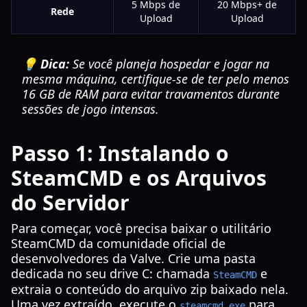
5 Mbps de
20 Mbps+ de
Rede
Upload
Upload
💡 Dica:
Se você planeja hospedar e jogar na
mesma máquina, certifique-se de ter pelo menos
16 GB de RAM para evitar travamentos durante
sessões de jogo intensas.
Passo 1: Instalando o
SteamCMD e os Arquivos
do Servidor
Para começar, você precisa baixar o utilitário
SteamCMD da comunidade oficial de
desenvolvedores da Valve. Crie uma pasta
dedicada no seu drive C: chamada
e
SteamCMD
extraia o conteúdo do arquivo zip baixado nela.
Uma vez extraído, execute o
para
steamcmd.exe