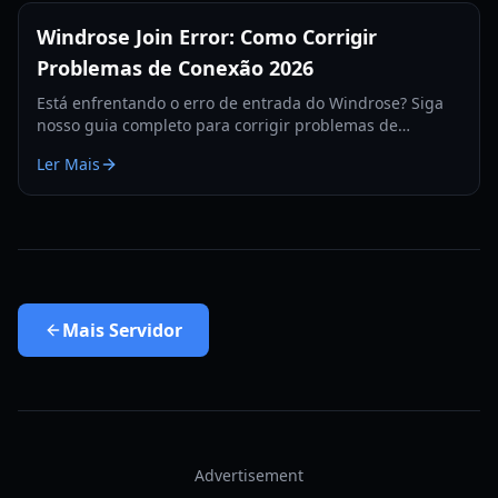
Windrose Join Error: Como Corrigir
Problemas de Conexão 2026
Está enfrentando o erro de entrada do Windrose? Siga
nosso guia completo para corrigir problemas de
conexão com o servidor, lag no multiplayer e falhas de
Ler Mais
autenticação.
Mais
Servidor
Advertisement