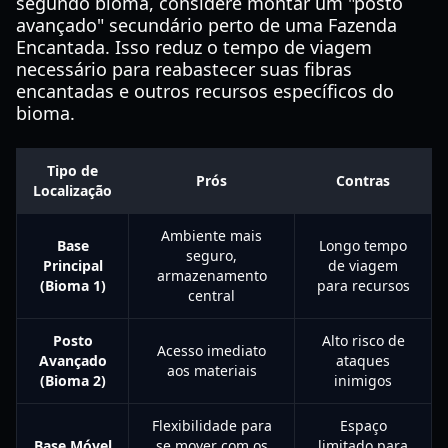
segundo bioma, considere montar um "posto
avançado" secundário perto de uma Fazenda
Encantada. Isso reduz o tempo de viagem
necessário para reabastecer suas fibras
encantadas e outros recursos específicos do
bioma.
Tipo de
Prós
Contras
Localização
Ambiente mais
Base
Longo tempo
seguro,
Principal
de viagem
armazenamento
(Bioma 1)
para recursos
central
Posto
Alto risco de
Acesso imediato
Avançado
ataques
aos materiais
(Bioma 2)
inimigos
Flexibilidade para
Espaço
Base Móvel
se mover com os
limitado para