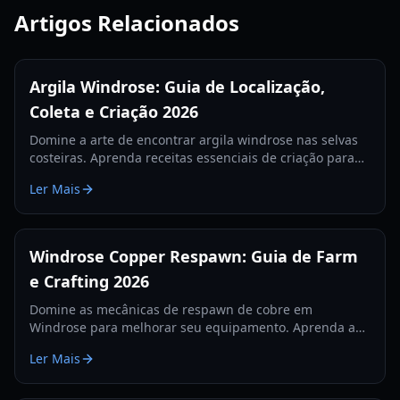
Artigos Relacionados
Argila Windrose: Guia de Localização,
Coleta e Criação 2026
Domine a arte de encontrar argila windrose nas selvas
costeiras. Aprenda receitas essenciais de criação para
fornalhas, fornos e estações de alquimia neste guia de
Ler Mais
2026.
Windrose Copper Respawn: Guia de Farm
e Crafting 2026
Domine as mecânicas de respawn de cobre em
Windrose para melhorar seu equipamento. Aprenda as
melhores rotas de farm, receitas de crafting e
Ler Mais
estratégias de sobrevivência para a demo de Windrose.