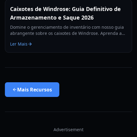
Caixotes de Windrose: Guia Definitivo de
Armazenamento e Saque 2026
Domine o gerenciamento de inventário com nosso guia
abrangente sobre os caixotes de Windrose. Aprenda a
empilhar armazenamento, usar recursos de depósito
Ler Mais
automático e proteger seu saque em 2026.
Mais
Recursos
Advertisement