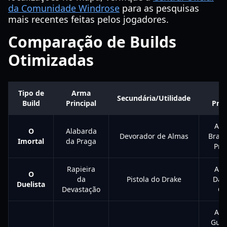
da Comunidade Windrose
para as pesquisas
mais recentes feitas pelos jogadores.
Comparação de Builds
Otimizadas
Tipo de
Arma
An
Secundária/Utilidade
Build
Principal
Prin
Ane
O
Alabarda
Devorador de Almas
Bravu
Imortal
da Praga
Pref
Rapieira
Ane
O
da
Pistola do Drake
Dan
Duelista
Devastação
Co
Ane
Guer