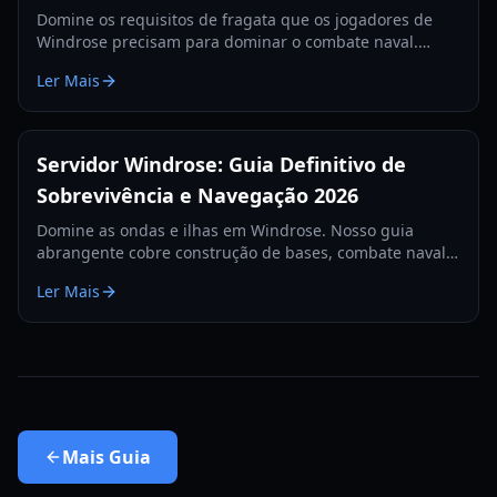
Domine os requisitos de fragata que os jogadores de
Windrose precisam para dominar o combate naval.
Aprenda as melhores configurações de canhões, itens
Ler Mais
de defesa e táticas para 2026.
Servidor Windrose: Guia Definitivo de
Sobrevivência e Navegação 2026
Domine as ondas e ilhas em Windrose. Nosso guia
abrangente cobre construção de bases, combate naval e
estratégias de sobrevivência para o ano de 2026.
Ler Mais
Mais
Guia