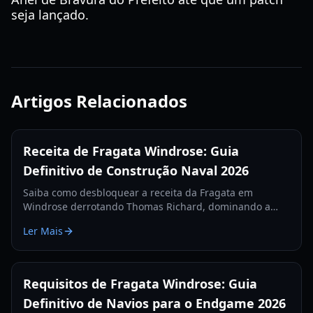
seja lançado.
Artigos Relacionados
Receita de Fragata Windrose: Guia
Definitivo de Construção Naval 2026
Saiba como desbloquear a receita da Fragata em
Windrose derrotando Thomas Richard, dominando a
missão Revenge Best Served Cold e fabricando Lingotes
Ler Mais
de Ferro.
Requisitos de Fragata Windrose: Guia
Definitivo de Navios para o Endgame 2026