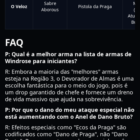
Sabre
Me
O Veloz
Pistola da Praga
Aborous
(No
Atual
Bug
FAQ
P: Qual é a melhor arma na lista de armas de
Windrose para iniciantes?
R: Embora a maioria das "melhores" armas
esteja na Região 3, o Devorador de Almas é uma
escolha fantástica para o meio do jogo, pois é
um drop garantido de chefe e fornece um dreno
de vida massivo que ajuda na sobrevivência.
P: Por que o dano do meu ataque especial não
está aumentando com o Anel de Dano Bruto?
R: Efeitos especiais como "Ecos da Praga" são
codificados como "Dano de Praga", não "Dano