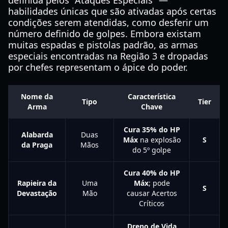
definida pelos "Ataques Especiais" —
habilidades únicas que são ativadas após certas
condições serem atendidas, como desferir um
número definido de golpes. Embora existam
muitas espadas e pistolas padrão, as armas
especiais encontradas na Região 3 e dropadas
por chefes representam o ápice do poder.
Nome da
Característica
Tipo
Tier
Arma
Chave
Cura 35% do HP
Alabarda
Duas
Máx
na explosão
S
da Praga
Mãos
do 5º golpe
Cura 40% do HP
Rapieira da
Uma
Máx
; pode
S
Devastação
Mão
causar Acertos
Críticos
Dreno de Vida