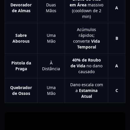
Devorador
Duas
em Área
massivo
A
de Almas
Mãos
(cooldown de 2
min)
Acúmulos
Sabre
Uma
rápidos;
B
Aborous
Mão
converte
Vida
Temporal
40% de Roubo
Pistola da
À
de Vida
no dano
A
Praga
Distância
causado
Dano escala com
Quebrador
Uma
a
Estamina
C
de Ossos
Mão
Atual