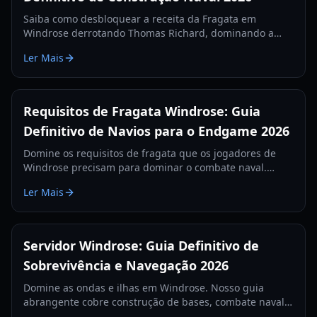
Saiba como desbloquear a receita da Fragata em
Windrose derrotando Thomas Richard, dominando a
missão Revenge Best Served Cold e fabricando Lingotes
Ler Mais
de Ferro.
Requisitos de Fragata Windrose: Guia
Definitivo de Navios para o Endgame 2026
Domine os requisitos de fragata que os jogadores de
Windrose precisam para dominar o combate naval.
Aprenda as melhores configurações de canhões, itens
Ler Mais
de defesa e táticas para 2026.
Servidor Windrose: Guia Definitivo de
Sobrevivência e Navegação 2026
Domine as ondas e ilhas em Windrose. Nosso guia
abrangente cobre construção de bases, combate naval e
estratégias de sobrevivência para o ano de 2026.