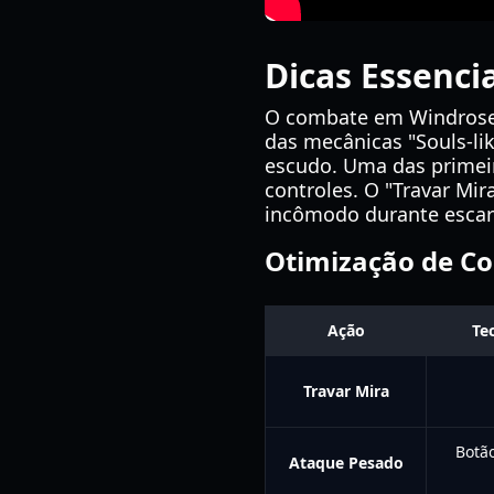
Dicas Essenci
O combate em Windrose é
das mecânicas "Souls-li
escudo. Uma das primeir
controles. O "Travar Mir
incômodo durante escar
Otimização de Co
Ação
Te
Travar Mira
Botã
Ataque Pesado