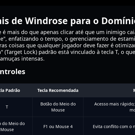
ais de Windrose para o Domín
 mais do que apenas clicar até que um inimigo cai
ke", enfatizando o tempo, o gerenciamento de estam
as coisas que qualquer jogador deve fazer é otimiz
a" (Target Lock) padrão está vinculado à tecla T, o 
amuças intensas.
ntroles
cla Padrão
Tecla Recomendada
Botão do Meio do
Acesso mais rápido
T
Mouse
mo
o do Meio do
F1 ou Mouse 4
Evita conflito com o 
Mouse