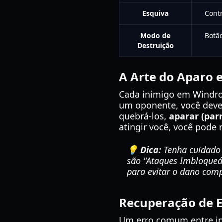
Esquiva
Cont
Modo de
Botã
Destruição
A Arte do Aparo 
Cada inimigo em Windros
um oponente, você deve
quebrá-los,
aparar (par
atingir você, você pod
💡 Dica:
Tenha cuidado 
são "Ataques Imbloqueá
para evitar o dano com
Recuperação de E
Um erro comum entre ini