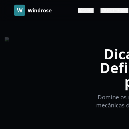
W
Windrose
Guia
Lançamento
Dic
Defi
Domine os 
mecânicas d