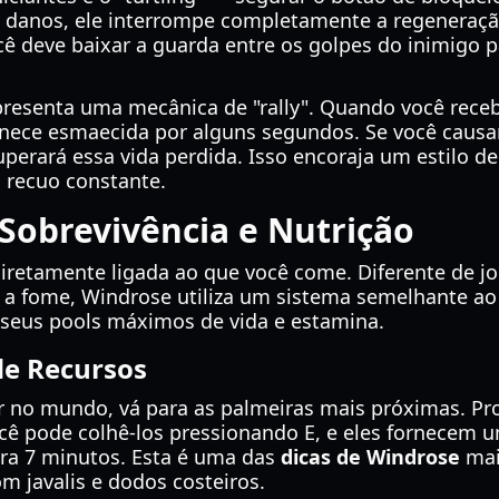
e danos, ele interrompe completamente a regeneraçã
cê deve baixar a guarda entre os golpes do inimigo p
resenta uma mecânica de "rally". Quando você rece
anece esmaecida por alguns segundos. Se você causa
uperará essa vida perdida. Isso encoraja um estilo de
 recuo constante.
 Sobrevivência e Nutrição
diretamente ligada ao que você come. Diferente de 
r a fome, Windrose utiliza um sistema semelhante ao
 seus pools máximos de vida e estamina.
de Recursos
 no mundo, vá para as palmeiras mais próximas. Pr
cê pode colhê-los pressionando E, e eles fornecem
ra 7 minutos. Esta é uma das
dicas de Windrose
mais
om javalis e dodos costeiros.