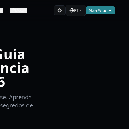
PT
Mods
More Wikis
Guia
ência
6
se. Aprenda
 segredos de