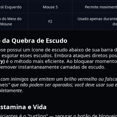
rol Esquerdo
Mouse 5
Permite movimento
o do Meio do
Usado apenas durante 
F2
Mouse
do
e da Quebra de Escudo
e possui um ícone de escudo abaixo de sua barra de
 esgotar esses escudos. Embora ataques diretos p
ry)
é o método mais eficiente. Ao bloquear momento
e remover instantaneamente camadas de escudo.
com inimigos que emitem um brilho vermelho ou faíscas
veis" que não podem ser aparados; você deve usar sua e
pletamente.
stamina e Vida
ciantes é o "turtling" — segurar o botão de bloquei