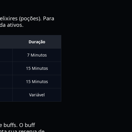
lixires (poções). Para
da ativos.
Duração
7 Minutos
15 Minutos
15 Minutos
Variável
buffs. O buff
nta sua reserva de