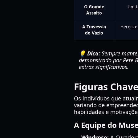
O Grande
Um t
Assalto
A Travessia
Heróis e
do Vazio
💡 Dica:
Sempre mantenh
demonstrado por Pete Bo
extras significativos.
Figuras Chave
Os indivíduos que atua
variando de empreended
habilidades e motivaçõe
A Equipe do Mus
Windrose:
A Curadora