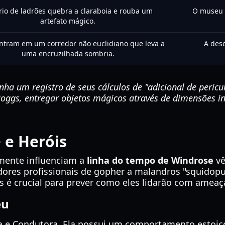
rio de ladrões quebra a claraboia e rouba um
O museu e
artefato mágico.
ntram em um corredor não euclidiano que leva a
A desc
uma encruzilhada sombria.
a um registro de seus cálculos de "adicional de peric
ggs, entregar objetos mágicos através de dimensões in
 e Heróis
lmente influenciam a
linha do tempo de Windrose
vê
ores profissionais de gopher a malandros "squidop
s é crucial para prever como eles lidarão com ameaça
eu
 e Condutora. Ela possui um comportamento estoic