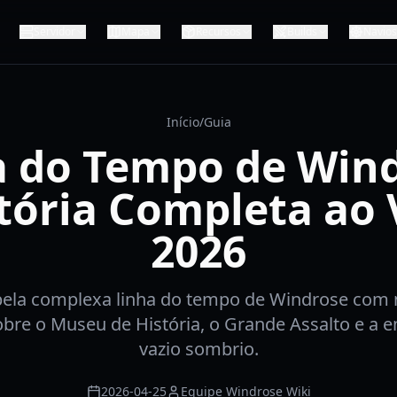
Servidor
Mapa
Recursos
Builds
Navios
Início
/
Guia
a do Tempo de Wind
tória Completa ao
2026
ela complexa linha do tempo de Windrose com 
bre o Museu de História, o Grande Assalto e a e
vazio sombrio.
2026-04-25
Equipe Windrose Wiki