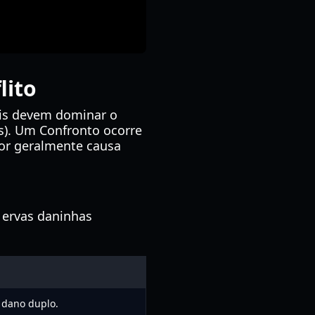
lito
óis devem dominar o
os). Um Confronto ocorre
or geralmente causa
 ervas daninhas
 dano duplo.