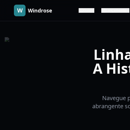
W
Windrose
Guia
Lançamento
Linh
A His
Navegue p
abrangente so