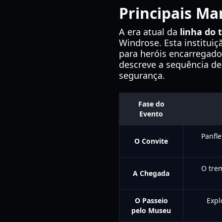
Principais Ma
A era atual da
linha do
Windrose. Esta institui
para heróis encarregado
descreve a sequência d
segurança.
Fase do
Evento
Panfle
O Convite
O tre
A Chegada
O Passeio
Expl
pelo Museu