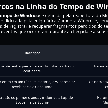
rcos na Linha do Tempo de Wi
 tempo de Windrose
é definida pela reabertura do Mu
ção, liderada pela enigmática Curadora Windrose, ser
s de registrar e recuperar fragmentos perdidos do te
e eventos que ocorreram durante a chegada e a subs
Descrição
tos são entregues a heróis distintos por todo o
Heróis 
continente.
m entra em um túnel misterioso, e Windrose se
Os heróis 
revela como a Condutora.
c
oração do primeiro andar, incluindo a Loja de
Heróis
Souvenirs da Sophie.
"di