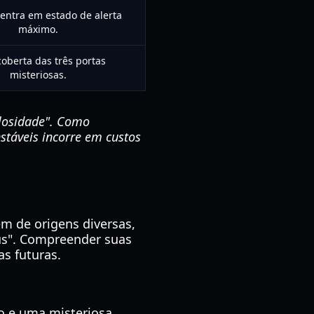
ntra em estado de alerta
máximo.
oberta das três portas
misteriosas.
ulosidade". Como
stáveis incorre em custos
m de origens diversas,
us". Compreender suas
s futuras.
o e uma misteriosa