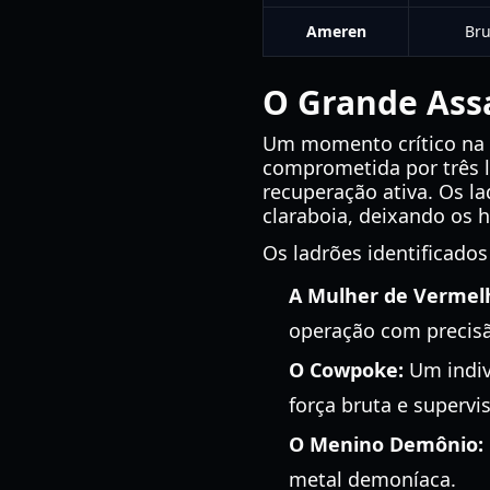
Ameren
Br
O Grande Assa
Um momento crítico na
comprometida por três l
recuperação ativa. Os l
claraboia, deixando os h
Os ladrões identificados
A Mulher de Vermel
operação com precis
O Cowpoke:
Um indiv
força bruta e supervi
O Menino Demônio:
metal demoníaca.