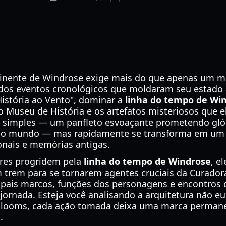
tinente de Windrose exige mais do que apenas um 
os eventos cronológicos que moldaram seu estado a
istória ao Vento", dominar a
linha do tempo de Wi
 Museu de História e os artefatos misteriosos que el
simples — um panfleto esvoaçante prometendo glór
do mundo — mas rapidamente se transforma em um 
nais e memórias antigas.
res progridem pela
linha do tempo de Windrose
, e
 trem para se tornarem agentes cruciais da Curador
ipais marcos, funções dos personagens e encontros
a jornada. Esteja você analisando a arquitetura não 
looms, cada ação tomada deixa uma marca permane
.