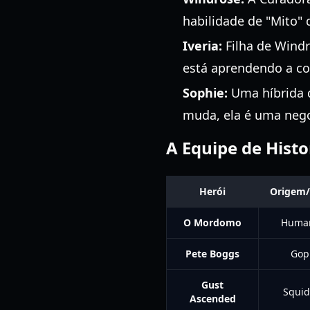
habilidade de "Mito" 
Iveria:
Filha de Windr
está aprendendo a c
Sophie:
Uma híbrida d
muda, ela é uma nego
A Equipe de Hist
Herói
Origem/
O Mordomo
Huma
Pete Boggs
Gop
Gust
Squi
Ascended