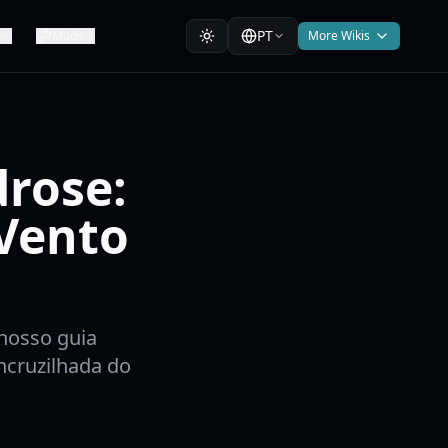
PT
Mods
More Wikis
rose:
 Vento
nosso guia
ncruzilhada do