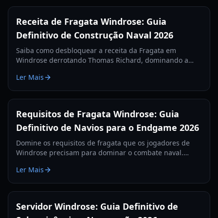
Receita de Fragata Windrose: Guia
Definitivo de Construção Naval 2026
Saiba como desbloquear a receita da Fragata em
Windrose derrotando Thomas Richard, dominando a
missão Revenge Best Served Cold e fabricando Lingotes
Ler Mais
de Ferro.
Requisitos de Fragata Windrose: Guia
Definitivo de Navios para o Endgame 2026
Domine os requisitos de fragata que os jogadores de
Windrose precisam para dominar o combate naval.
Aprenda as melhores configurações de canhões, itens
Ler Mais
de defesa e táticas para 2026.
Servidor Windrose: Guia Definitivo de