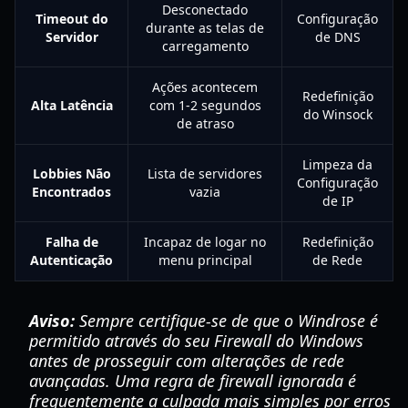
Desconectado
Timeout do
Configuração
durante as telas de
Servidor
de DNS
carregamento
Ações acontecem
Redefinição
Alta Latência
com 1-2 segundos
do Winsock
de atraso
Limpeza da
Lobbies Não
Lista de servidores
Configuração
Encontrados
vazia
de IP
Falha de
Incapaz de logar no
Redefinição
Autenticação
menu principal
de Rede
Aviso:
Sempre certifique-se de que o Windrose é
permitido através do seu Firewall do Windows
antes de prosseguir com alterações de rede
avançadas. Uma regra de firewall ignorada é
frequentemente a culpada mais simples por erros