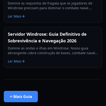
Domine os requisitos de fragata que os jogadores de
Windrose precisam para dominar o combate naval.
Aprenda as melhores configurações de canhões, itens
Ler Mais
de defesa e táticas para 2026.
Servidor Windrose: Guia Definitivo de
Sobrevivência e Navegação 2026
Domine as ondas e ilhas em Windrose. Nosso guia
abrangente cobre construção de bases, combate naval e
estratégias de sobrevivência para o ano de 2026.
Ler Mais
Mais
Guia