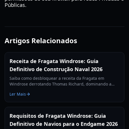
Públicas.
Artigos Relacionados
Receita de Fragata Windrose: Guia
Definitivo de Construção Naval 2026
Saiba como desbloquear a receita da Fragata em
Windrose derrotando Thomas Richard, dominando a
missão Revenge Best Served Cold e fabricando Lingotes
Ler Mais
de Ferro.
Requisitos de Fragata Windrose: Guia
Definitivo de Navios para o Endgame 2026