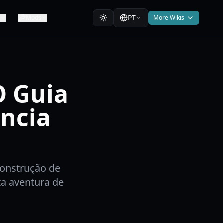
PT
Mods
More Wikis
O Guia
ência
construção de
ta aventura de