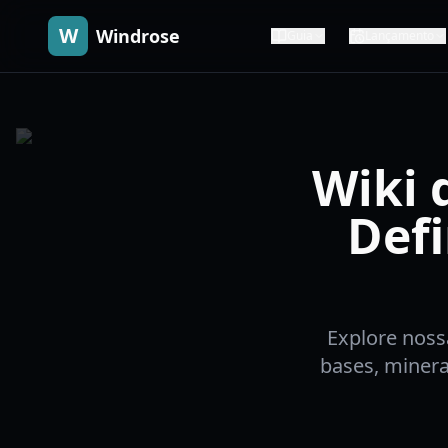
W
Windrose
Guia
Lançamento
Wiki 
Defi
Explore noss
bases, minera