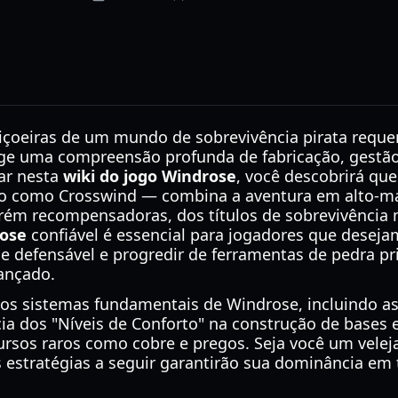
içoeiras de um mundo de sobrevivência pirata requ
ige uma compreensão profunda de fabricação, gestão
ar nesta
wiki do jogo Windrose
, você descobrirá qu
o como Crosswind — combina a aventura em alto-mar
rém recompensadoras, dos títulos de sobrevivência
rose
confiável é essencial para jogadores que deseja
se defensável e progredir de ferramentas de pedra pr
ançado.
os sistemas fundamentais de Windrose, incluindo as
cia dos "Níveis de Conforto" na construção de bases 
cursos raros como cobre e pregos. Seja você um velej
s estratégias a seguir garantirão sua dominância em