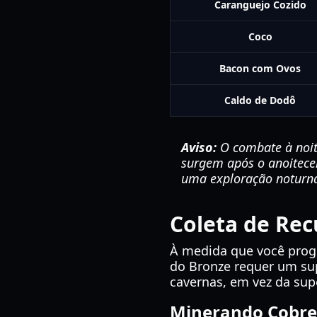
Caranguejo Cozido
Coco
Bacon com Ovos
Caldo de Dodô
Aviso:
O combate à noite
surgem após o anoitecer
uma exploração noturn
Coleta de Rec
À medida que você progr
do Bronze requer um su
cavernas, em vez da supe
Minerando Cobre