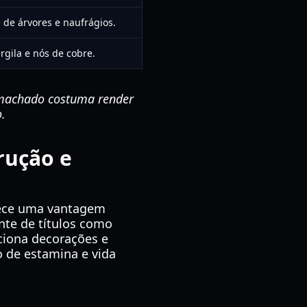
 de árvores e naufrágios.
rgila e nós de cobre.
 machado costuma render
o.
rução e
nece uma vantagem
te de títulos como
ciona decorações e
 de estamina e vida