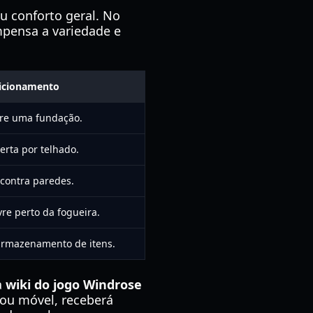
u conforto geral. No
pensa a variedade e
sicionamento
bre uma fundação.
rta por telhado.
contra paredes.
vre perto da fogueira.
 armazenamento de itens.
a
wiki do jogo Windrose
 ou móvel, receberá